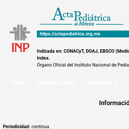
Ir
al
contenido
https://actapediatrica.org.mx
Indizada en: CONACyT, DOAJ, EBSCO (MedicLa
Index.
Órgano Oficial del Instituto Nacional de Pedia
Inicio
Quiénes somos
Histórico
Informació
Periodicidad:
continua