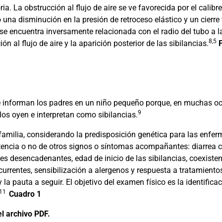
ria. La obstrucción al flujo de aire se ve favorecida por el calibre
una disminución en la presión de retroceso elástico y un cierre 
e se encuentra inversamente relacionada con el radio del tubo a l
8,5
al flujo de aire y la aparición posterior de las sibilancias.
 informan los padres en un niño pequeño porque, en muchas ocas
9
ellos oyen e interpretan como sibilancias.
familia, considerando la predisposición genética para las enferm
encia o no de otros signos o síntomas acompañantes: diarrea cró
res desencadenantes, edad de inicio de las sibilancias, coexiste
rrentes, sensibilización a alergenos y respuesta a tratamientos p
 la pauta a seguir. El objetivo del examen físico es la identifica
,11
Cuadro 1
l archivo PDF.