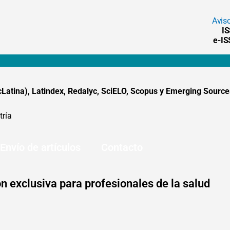
Avis
I
e-I
tina), Latindex, Redalyc, SciELO, Scopus y Emerging Sources
tría
Envío de artículos
Contacto
n exclusiva para profesionales de la salud