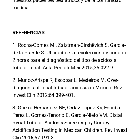
nuestros pacientes pediátricos y de la comunidad
médica.
REFERENCIAS
1. Rocha-Gómez MI, Zalztman-Girshëvich S, García-
de la Puente S. Utilidad de la recolección de orina de
2 horas para el diagnóstico del tipo de acidosis
tubular renal. Acta Pediatr Mex 2015;36:322-9.
2. Munoz-Arizpe R, Escobar L, Medeiros M. Over-
diagnosis of renal tubular acidosis in Mexico. Rev
Invest Clin 2012;64:399-401.
3. Guerra-Hernandez NE, Ordaz-Lopez KV, Escobar-
Perez L, Gomez-Tenorio C, Garcia-Nieto VM. Distal
Renal Tubular Acidosis Screening by Urinary
Acidification Testing in Mexican Children. Rev Invest
Clin 2015;67:191-8.