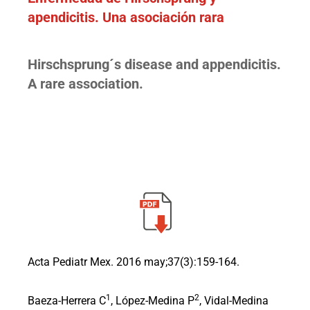
apendicitis. Una asociación rara
Hirschsprung´s disease and appendicitis.
A rare association.
Acta Pediatr Mex. 2016 may;37(3):159-164.
1
2
Baeza-Herrera C
, López-Medina P
, Vidal-Medina