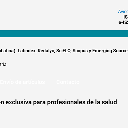
Avis
I
e-I
tina), Latindex, Redalyc, SciELO, Scopus y Emerging Sources
tría
Envío de artículos
Contacto
n exclusiva para profesionales de la salud