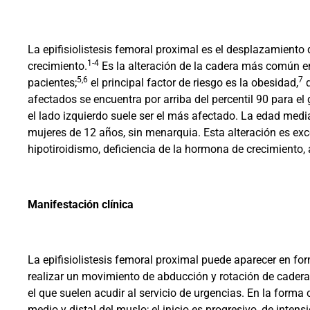
La epifisiolistesis femoral proximal es el desplazamiento de
1-4
crecimiento.
Es la alteración de la cadera más común e
5,6
7
pacientes;
el principal factor de riesgo es la obesidad,
q
afectados se encuentra por arriba del percentil 90 para e
el lado izquierdo suele ser el más afectado. La edad med
mujeres de 12 años, sin menarquia. Esta alteración es e
hipotiroidismo, deficiencia de la hormona de crecimiento, 
Manifestación clínica
La epifisiolistesis femoral proximal puede aparecer en f
realizar un movimiento de abducción y rotación de cadera 
el que suelen acudir al servicio de urgencias. En la forma cr
medio y distal del muslo; el inicio es progresivo, de inte