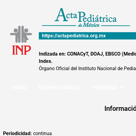
Ir
al
contenido
https://actapediatrica.org.mx
Indizada en: CONACyT, DOAJ, EBSCO (MedicLa
Index.
Órgano Oficial del Instituto Nacional de Pedia
Inicio
Quiénes somos
Histórico
Informació
Periodicidad:
continua