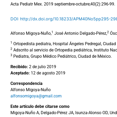
Acta Pediatr Mex. 2019 septiembre-octubre;40(2):296-99.
DOI: http://dx.doi.org/10.18233/APM40No5pp295-29
1
2
Alfonso Migoya-Nuño,
José Antonio Delgado-Pérez,
Ósca
1
Ortopedista pediatra, Hospital Ángeles Pedregal, Ciudad
2
Adscrito al servicio de Ortopedia pediátrica, Instituto Na
3
Pediatra, Grupo Médico Pediátrico, Ciudad de México.
Recibido:
2 de julio 2019
Aceptado:
12 de agosto 2019
Correspondencia
Alfonso Migoya-Nuño
alfonsomigoya@gmail.com
Este artículo debe citarse como
Migoya-Nuño A, Delgado-Pérez JA, Isunza-Alonso OD, Unda-