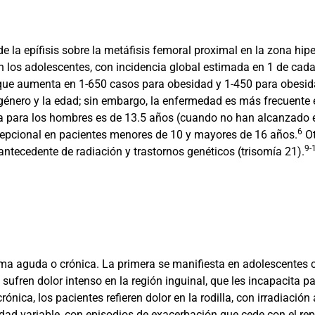
 la epífisis sobre la metáfisis femoral proximal en la zona hipert
n los adolescentes, con incidencia global estimada en 1 de cad
ue aumenta en 1-650 casos para obesidad y 1-450 para obesid
l género y la edad; sin embargo, la enfermedad es más frecuente
ia para los hombres es de 13.5 años (cuando no han alcanzado el
6
xcepcional en pacientes menores de 10 y mayores de 16 años.
Ot
9-
antecedente de radiación y trastornos genéticos (trisomía 21).
orma aguda o crónica. La primera se manifiesta en adolescentes
sufren dolor intenso en la región inguinal, que les incapacita p
ónica, los pacientes refieren dolor en la rodilla, con irradiación 
nsidad variable, con episodios de exacerbación que cede con el 