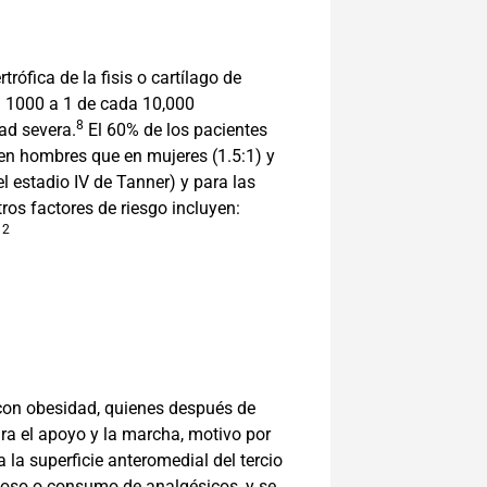
rófica de la fisis o cartílago de
a 1000 a 1 de cada 10,000
8
ad severa.
El 60% de los pacientes
 en hombres que en mujeres (1.5:1) y
 estadio IV de Tanner) y para las
ros factores de riesgo incluyen:
12
 con obesidad, quienes después de
ara el apoyo y la marcha, motivo por
a la superficie anteromedial del tercio
reposo o consumo de analgésicos, y se