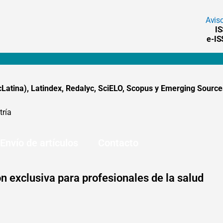
Avis
I
e-I
tina), Latindex, Redalyc, SciELO, Scopus y Emerging Sources
tría
Envío de artículos
Contacto
n exclusiva para profesionales de la salud