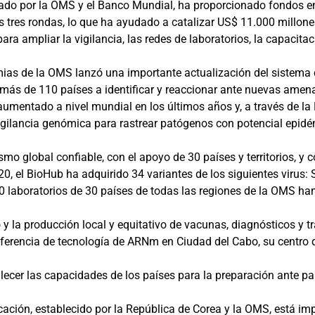
do por la OMS y el Banco Mundial, ha proporcionado fondos e
s tres rondas, lo que ha ayudado a catalizar US$ 11.000 millon
a ampliar la vigilancia, las redes de laboratorios, la capacitaci
mias de la OMS lanzó una importante actualización del sistema 
a más de 110 países a identificar y reaccionar ante nuevas ame
entado a nivel mundial en los últimos años y, a través de la R
igilancia genómica para rastrear patógenos con potencial epidé
 global confiable, con el apoyo de 30 países y territorios, y 
0, el BioHub ha adquirido 34 variantes de los siguientes virus: S
 laboratorios de 30 países de todas las regiones de la OMS han
 y la producción local y equitativo de vacunas, diagnósticos y 
nsferencia de tecnología de ARNm en Ciudad del Cabo, su centro 
ecer las capacidades de los países para la preparación ante p
cación, establecido por la República de Corea y la OMS, está im