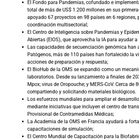
El Fondo para Pandemias, cofundado e implementa
total de más de US$ 1.200 millones en sus primera
apoyado 67 proyectos en 98 países en 6 regiones, par
coordinación multisectorial;
El Centro de Inteligencia sobre Pandemias y Epide
Abiertas (EIOS), que aprovecha la IA para ayudar 
Las capacidades de secuenciación genómica han aum
Patógenos, más de 110 países han fortalecido la v
acciones de preparación y respuesta;
El BioHub de la OMS se expandió como un mecanismo
laboratorios. Desde su lanzamiento a finales de 202
Mpox; virus de Oropouche; y MERS-CoV. Cerca de 80
compartiendo y solicitando materiales biológicos.
Los esfuerzos mundiales para ampliar el desarrollo
mediante iniciativas que incluyen el centro de tra
Provisional de Contramedidas Médicas;
La Academia de la OMS en Francia ayudará a fortal
capacitaciones de simulación;
El Centro Mundial de Capacitación para la Biofabri