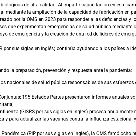
biológicos de alta calidad. Al impartir capacitación en este ca
ial mediante la ampliación de la capacidad de fabricación en p
eado por la OMS en 2023 para responder a las deficiencias y lo
íses que experimentan emergencias de salud pública mediante l
oyo de emergencia y la creación de una red de líderes de emerg
por sus siglas en inglés) continúa ayudando a los países a iden
iendo la preparación, prevención y respuesta ante la pandemia:
os nacionales de salud pública responsables de sus esfuerzos d
onjuntas; 195 Estados Partes presentaron informes anuales sobr
itaria;
 Influenza (GISRS por sus siglas en inglés) procesa anualmente
za y para actualizar las vacunas contra la influenza estacional 
e Pandémica (PIP por sus siglas en inglés), la OMS firmó ocho 