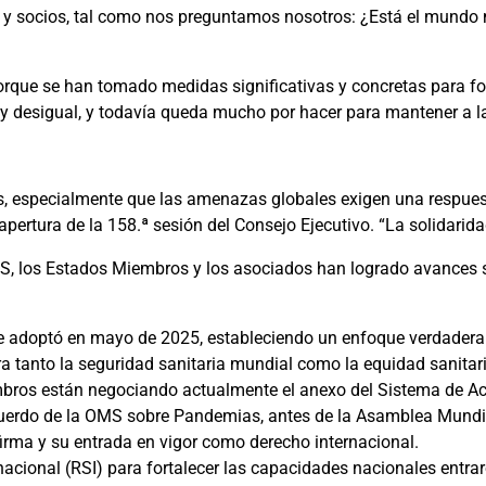
s y socios, tal como nos preguntamos nosotros: ¿Está el mundo
rque se han tomado medidas significativas y concretas para fort
 y desigual, y todavía queda mucho por hacer para mantener a 
especialmente que las amenazas globales exigen una respuesta 
ertura de la 158.ª sesión del Consejo Ejecutivo. “La solidarid
S, los Estados Miembros y los asociados han logrado avances si
e adoptó en mayo de 2025, estableciendo un enfoque verdaderam
a tanto la seguridad sanitaria mundial como la equidad sanita
embros están negociando actualmente el anexo del Sistema de Ac
Acuerdo de la OMS sobre Pandemias, antes de la Asamblea Mundia
irma y su entrada en vigor como derecho internacional.
acional (RSI) para fortalecer las capacidades nacionales entra