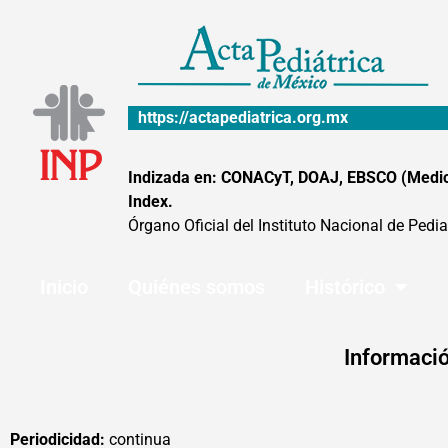
Ir
al
contenido
https://actapediatrica.org.mx
Indizada en: CONACyT, DOAJ, EBSCO (MedicLa
Index.
Órgano Oficial del Instituto Nacional de Pedia
Inicio
Quiénes somos
Histórico
Informació
Periodicidad:
continua