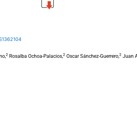
-S1362104
2
2
2
no,
Rosalba Ochoa-Palacios,
Oscar Sánchez-Guerrero,
Juan A