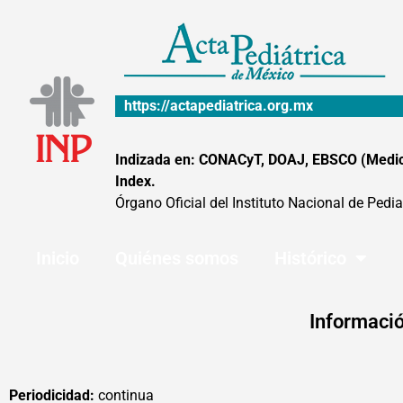
Ir
al
contenido
https://actapediatrica.org.mx
Indizada en: CONACyT, DOAJ, EBSCO (MedicLa
Index.
Órgano Oficial del Instituto Nacional de Pedia
Inicio
Quiénes somos
Histórico
Informació
Periodicidad:
continua