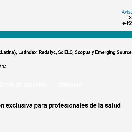
Avis
I
e-I
tina), Latindex, Redalyc, SciELO, Scopus y Emerging Sources
tría
Envío de artículos
Contacto
n exclusiva para profesionales de la salud