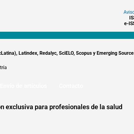
Avis
I
e-I
tina), Latindex, Redalyc, SciELO, Scopus y Emerging Sources
tría
Envío de artículos
Contacto
n exclusiva para profesionales de la salud