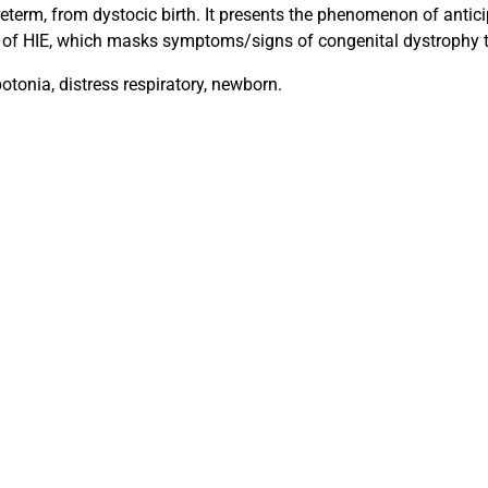
eterm, from dystocic birth. It presents the phenomenon of antic
k of HIE, which masks symptoms/signs of congenital dystrophy t
tonia, distress respiratory, newborn.