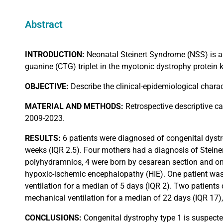
Abstract
INTRODUCTION:
Neonatal Steinert Syndrome (NSS) is a
guanine (CTG) triplet in the myotonic dystrophy protei
OBJECTIVE:
Describe the clinical-epidemiological charac
MATERIAL
AND METHODS:
Retrospective descriptive ca
2009-2023.
RESULTS:
6 patients were diagnosed of congenital dystr
weeks (IQR 2.5). Four mothers had a diagnosis of Steiner
polyhydramnios, 4 were born by cesarean section and one
hypoxic-ischemic encephalopathy (HIE). One patient was 
ventilation for a median of 5 days (IQR 2). Two patients 
mechanical ventilation for a median of 22 days (IQR 17),
CONCLUSIONS:
Congenital dystrophy type 1 is suspected 