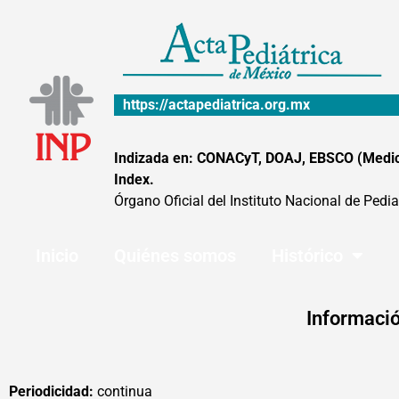
Ir
al
contenido
https://actapediatrica.org.mx
Indizada en: CONACyT, DOAJ, EBSCO (MedicLa
Index.
Órgano Oficial del Instituto Nacional de Pedia
Inicio
Quiénes somos
Histórico
Informació
Periodicidad:
continua