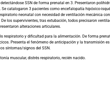
 detectándose SSN de forma prenatal en 3. Presentaron polihidr
. Se catalogaron 3 pacientes como encefalopatía hipóxico-isq
respiratorio neonatal con necesidad de ventilación mecánica con
 De los supervivientes, tras extubación, todos precisaron venti
esentaron alteraciones articulares.
s respiratorio y dificultad para la alimentación. De forma prena
cicos. Presenta el fenómeno de anticipación y la transmisión es
los síntomas/signos del SSN.
onía muscular, distrés respiratorio, recién nacido.