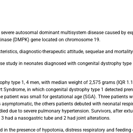
 severe autosomal dominant multisystem disease caused by exp
n kinase (DMPK) gene located on chromosome 19.
teristics, diagnostic-therapeutic attitude, sequelae and mortalit
se study in neonates diagnosed with congenital dystrophy type 1
ophy type 1, 4 men, with median weight of 2,575 grams (IQR 1.1
t Syndrome, in which congenital dystrophy type 1 detected prena
 patient was small for gestational age (SGA). Three patients w
asymptomatic, the others patients debuted with neonatal respir
died due to severe pulmonary hypertension. Survivors, after extu
 3 had a nasogastric tube and 2 had joint alterations.
in the presence of hypotonia, distress respiratory and feeding di