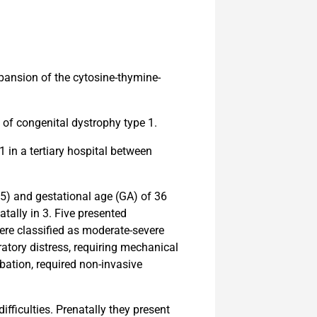
ansion of the cytosine-thymine-
y of congenital dystrophy type 1.
 in a tertiary hospital between
5) and gestational age (GA) of 36
tally in 3. Five presented
ere classified as moderate-severe
atory distress, requiring mechanical
bation, required non-invasive
fficulties. Prenatally they present