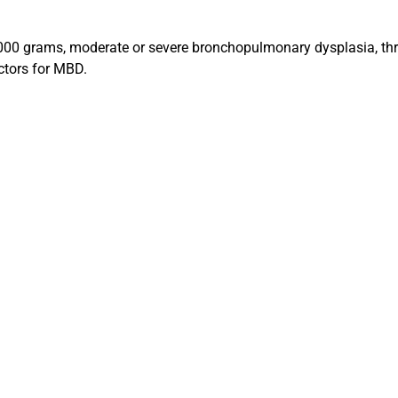
1,000 grams, moderate or severe bronchopulmonary dysplasia, th
actors for MBD.