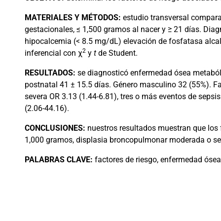
MATERIALES Y MÉTODOS:
estudio transversal compara
gestacionales, ≤ 1,500 gramos al nacer y ≥ 21 días. Dia
hipocalcemia (< 8.5 mg/dL) elevación de fosfatasa alcal
2
inferencial con
χ
y
t
de Student.
RESULTADOS:
se diagnosticó enfermedad ósea metaból
postnatal 41 ± 15.5 días. Género masculino 32 (55%). F
severa OR 3.13 (1.44-6.81), tres o más eventos de sepsi
(2.06-44.16).
CONCLUSIONES:
nuestros resultados muestran que los
1,000 gramos, displasia broncopulmonar moderada o seve
PALABRAS CLAVE:
factores de riesgo, enfermedad ósea