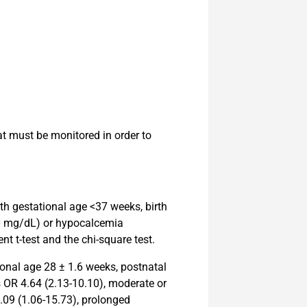
t must be monitored in order to
h gestational age <37 weeks, birth
0 mg/dL) or hypocalcemia
t t-test and the chi-square test.
onal age 28 ± 1.6 weeks, postnatal
s OR 4.64 (2.13-10.10), moderate or
.09 (1.06-15.73), prolonged