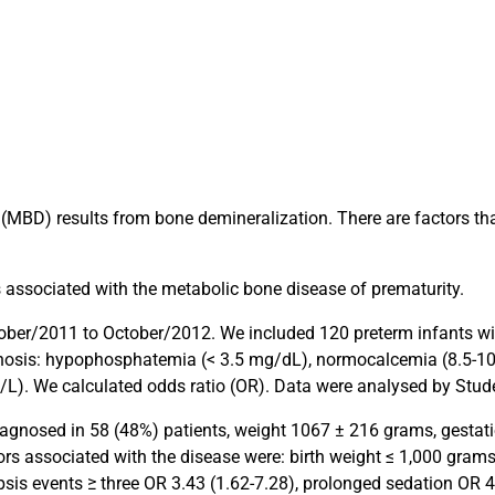
(MBD) results from bone demineralization. There are factors tha
 associated with the metabolic bone disease of prematurity.
ober/2011 to October/2012. We included 120 preterm infants wit
gnosis: hypophosphatemia (< 3.5 mg/dL), normocalcemia (8.5-1
/L). We calculated odds ratio (OR). Data were analysed by Studen
agnosed in 58 (48%) patients, weight 1067 ± 216 grams, gestati
ors associated with the disease were: birth weight ≤ 1,000 gram
sis events ≥ three OR 3.43 (1.62-7.28), prolonged sedation OR 4