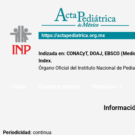
Ir
al
contenido
https://actapediatrica.org.mx
Indizada en: CONACyT, DOAJ, EBSCO (MedicLa
Index.
Órgano Oficial del Instituto Nacional de Pedia
Inicio
Quiénes somos
Histórico
Informació
Periodicidad:
continua