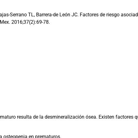
jas-Serrano TL, Barrera-de León JC. Factores de riesgo asocia
r Mex. 2016;37(2):69-78.
aturo resulta de la desmineralización ósea. Existen factores qu
 a osteopenia en prematuros.