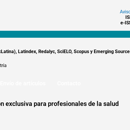
Avis
I
e-I
tina), Latindex, Redalyc, SciELO, Scopus y Emerging Sources
tría
Envío de artículos
Contacto
n exclusiva para profesionales de la salud