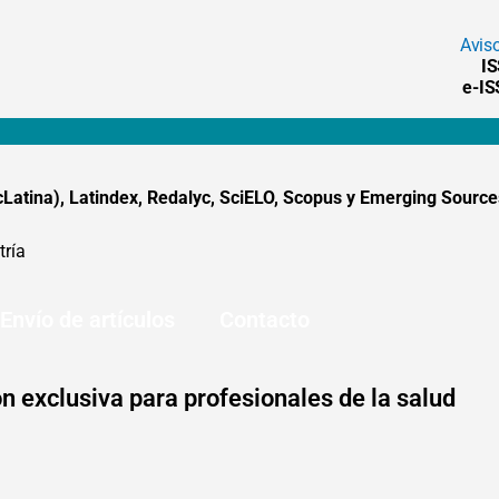
Avis
I
e-I
tina), Latindex, Redalyc, SciELO, Scopus y Emerging Sources
tría
Envío de artículos
Contacto
n exclusiva para profesionales de la salud