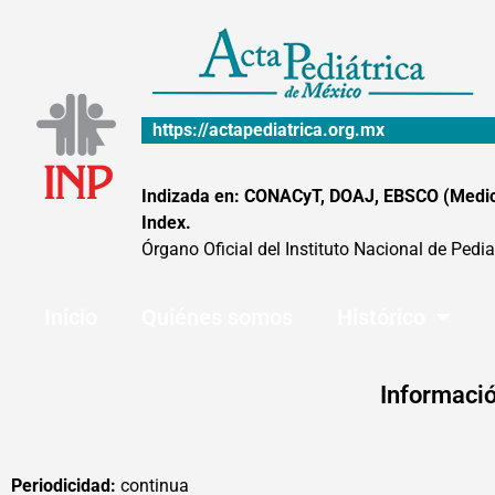
Ir
al
contenido
https://actapediatrica.org.mx
Indizada en: CONACyT, DOAJ, EBSCO (MedicLa
Index.
Órgano Oficial del Instituto Nacional de Pedia
Inicio
Quiénes somos
Histórico
Informació
Periodicidad:
continua