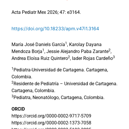
Acta Pediatr Mex 2026; 47: e3164.
https://doi.org/10.18233/apm.v47i1.3164
1
María José Daniels García
, Karolay Dayana
1
2
Mendoza Borja
, Jessie Alejandro Paba Zarante
,
2
3
Andrea Eloísa Ruiz Quintero
, Iader Rojas Cardeño
1
Pediatra-Universidad de Cartagena. Cartagena,
Colombia.
2
Residente de Pediatría – Universidad de Cartagena.
Cartagena, Colombia.
3
Pediatra, Neonatólogo, Cartagena, Colombia.
ORCID
https://orcid.org/0000-0002-9717-5709
https://orcid.org/0000-0002-1373-7058