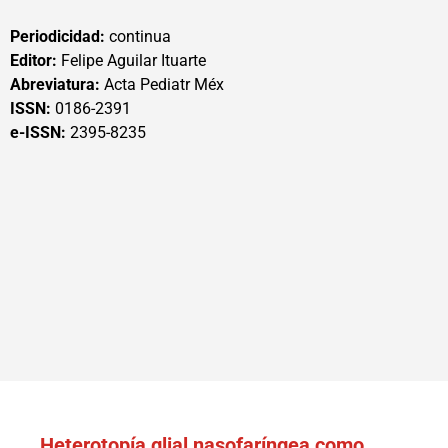
Periodicidad:
continua
Editor:
Felipe Aguilar Ituarte
Abreviatura:
Acta Pediatr Méx
ISSN:
0186-2391
e-ISSN:
2395-8235
Heterotopía glial nasofaríngea como