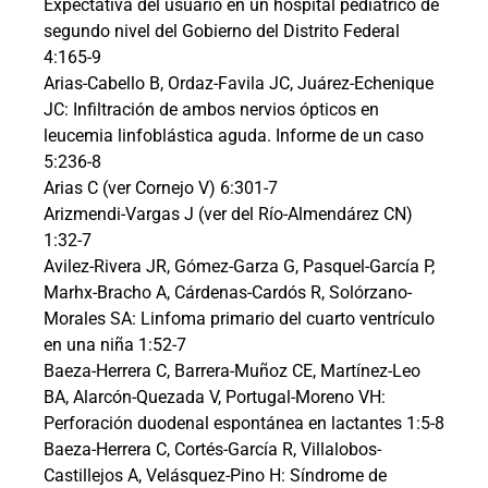
Expectativa del usuario en un hospital pediátrico de
segundo nivel del Gobierno del Distrito Federal
4:165-9
Arias-Cabello B, Ordaz-Favila JC, Juárez-Echenique
JC: Infiltración de ambos nervios ópticos en
leucemia linfoblástica aguda. Informe de un caso
5:236-8
Arias C (ver Cornejo V) 6:301-7
Arizmendi-Vargas J (ver del Río-Almendárez CN)
1:32-7
Avilez-Rivera JR, Gómez-Garza G, Pasquel-García P,
Marhx-Bracho A, Cárdenas-Cardós R, Solórzano-
Morales SA: Linfoma primario del cuarto ventrículo
en una niña 1:52-7
Baeza-Herrera C, Barrera-Muñoz CE, Martínez-Leo
BA, Alarcón-Quezada V, Portugal-Moreno VH:
Perforación duodenal espontánea en lactantes 1:5-8
Baeza-Herrera C, Cortés-García R, Villalobos-
Castillejos A, Velásquez-Pino H: Síndrome de