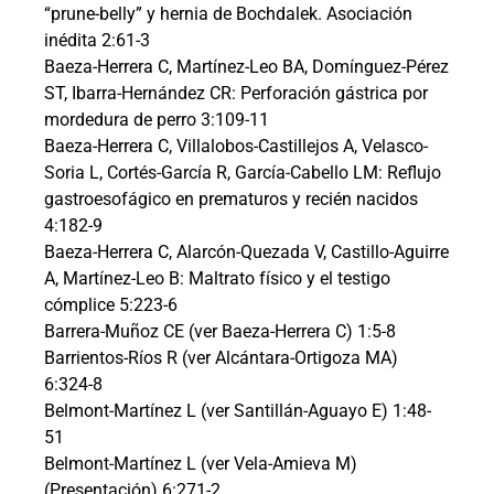
“prune-belly” y hernia de Bochdalek. Asociación
inédita 2:61-3
Baeza-Herrera C, Martínez-Leo BA, Domínguez-Pérez
ST, Ibarra-Hernández CR: Perforación gástrica por
mordedura de perro 3:109-11
Baeza-Herrera C, Villalobos-Castillejos A, Velasco-
Soria L, Cortés-García R, García-Cabello LM: Reflujo
gastroesofágico en prematuros y recién nacidos
4:182-9
Baeza-Herrera C, Alarcón-Quezada V, Castillo-Aguirre
A, Martínez-Leo B: Maltrato físico y el testigo
cómplice 5:223-6
Barrera-Muñoz CE (ver Baeza-Herrera C) 1:5-8
Barrientos-Ríos R (ver Alcántara-Ortigoza MA)
6:324-8
Belmont-Martínez L (ver Santillán-Aguayo E) 1:48-
51
Belmont-Martínez L (ver Vela-Amieva M)
(Presentación) 6:271-2