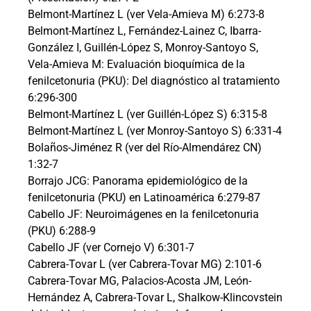
Belmont-Martínez L (ver Vela-Amieva M) 6:273-8
Belmont-Martínez L, Fernández-Lainez C, Ibarra-
González I, Guillén-López S, Monroy-Santoyo S,
Vela-Amieva M: Evaluación bioquímica de la
fenilcetonuria (PKU): Del diagnóstico al tratamiento
6:296-300
Belmont-Martínez L (ver Guillén-López S) 6:315-8
Belmont-Martínez L (ver Monroy-Santoyo S) 6:331-4
Bolaños-Jiménez R (ver del Río-Almendárez CN)
1:32-7
Borrajo JCG: Panorama epidemiológico de la
fenilcetonuria (PKU) en Latinoamérica 6:279-87
Cabello JF: Neuroimágenes en la fenilcetonuria
(PKU) 6:288-9
Cabello JF (ver Cornejo V) 6:301-7
Cabrera-Tovar L (ver Cabrera-Tovar MG) 2:101-6
Cabrera-Tovar MG, Palacios-Acosta JM, León-
Hernández A, Cabrera-Tovar L, Shalkow-Klincovstein