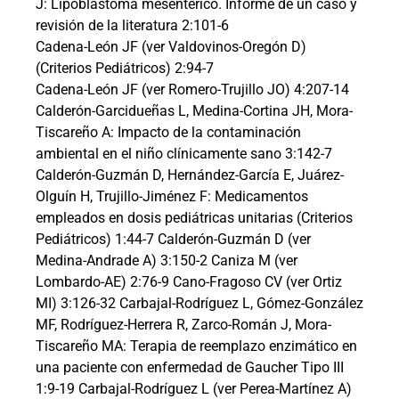
J: Lipoblastoma mesénterico. Informe de un caso y
revisión de la literatura 2:101-6
Cadena-León JF (ver Valdovinos-Oregón D)
(Criterios Pediátricos) 2:94-7
Cadena-León JF (ver Romero-Trujillo JO) 4:207-14
Calderón-Garcidueñas L, Medina-Cortina JH, Mora-
Tiscareño A: Impacto de la contaminación
ambiental en el niño clínicamente sano 3:142-7
Calderón-Guzmán D, Hernández-García E, Juárez-
Olguín H, Trujillo-Jiménez F: Medicamentos
empleados en dosis pediátricas unitarias (Criterios
Pediátricos) 1:44-7 Calderón-Guzmán D (ver
Medina-Andrade A) 3:150-2 Caniza M (ver
Lombardo-AE) 2:76-9 Cano-Fragoso CV (ver Ortiz
MI) 3:126-32 Carbajal-Rodríguez L, Gómez-González
MF, Rodríguez-Herrera R, Zarco-Román J, Mora-
Tiscareño MA: Terapia de reemplazo enzimático en
una paciente con enfermedad de Gaucher Tipo III
1:9-19 Carbajal-Rodríguez L (ver Perea-Martínez A)