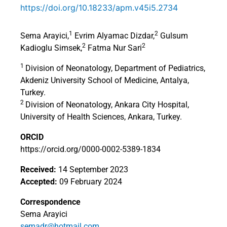
https://doi.org/10.18233/apm.v45i5.2734
1
2
Sema Arayici,
Evrim Alyamac Dizdar,
Gulsum
2
2
Kadioglu Simsek,
Fatma Nur Sari
1
Division of Neonatology, Department of Pediatrics,
Akdeniz University School of Medicine, Antalya,
Turkey.
2
Division of Neonatology, Ankara City Hospital,
University of Health Sciences, Ankara, Turkey.
ORCID
https://orcid.org/0000-0002-5389-1834
Received:
14 September 2023
Accepted:
09 February 2024
Correspondence
Sema Arayici
semadr@hotmail.com