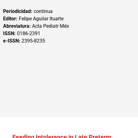
Periodicidad:
continua
Editor:
Felipe Aguilar Ituarte
Abreviatura:
Acta Pediatr Méx
ISSN:
0186-2391
e-ISSN:
2395-8235
Feeding Intolerance in Late Preterm