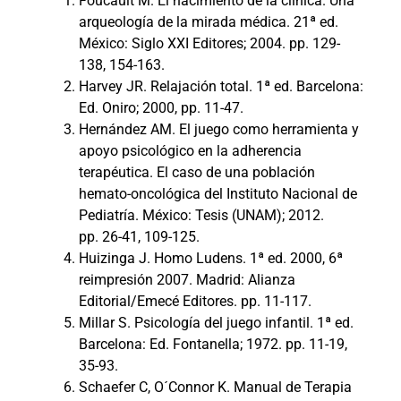
Foucault M. El nacimiento de la clínica. Una
arqueología de la mirada médica. 21ª ed.
México: Siglo XXI Editores; 2004. pp. 129-
138, 154-163.
Harvey JR. Relajación total. 1ª ed. Barcelona:
Ed. Oniro; 2000, pp. 11-47.
Hernández AM. El juego como herramienta y
apoyo psicológico en la adherencia
terapéutica. El caso de una población
hemato-oncológica del Instituto Nacional de
Pediatría. México: Tesis (UNAM); 2012.
pp. 26-41, 109-125.
Huizinga J. Homo Ludens. 1ª ed. 2000, 6ª
reimpresión 2007. Madrid: Alianza
Editorial/Emecé Editores. pp. 11-117.
Millar S. Psicología del juego infantil. 1ª ed.
Barcelona: Ed. Fontanella; 1972. pp. 11-19,
35-93.
Schaefer C, O´Connor K. Manual de Terapia