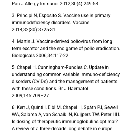
Pac J Allergy Immunol 2012;30(4):249-58.
3. Principi N, Esposito S. Vaccine use in primary
immunodeficiency disorders. Vaccine
2014;32(30):3725-31.
4. Martin J. Vaccine-derived poliovirus from long
term excretor and the end game of polio eradication.
Biologicals 2006;34:117-22.
5. Chapel H, Cunningham-Rundles C. Update in
understanding common variable immuno-deficiency
disorders (CVIDs) and the management of patients
with these conditions. Br J Haematol
2009;145:709–27.
6. Kerr J, Quinti I, Eibl M, Chapel H, Späth PJ, Sewell
WA, Salama A, van Schaik IN, Kuijpers TW, Peter HH.
Is dosing of therapeutic immunoglobulins optimal?
A review of a three-decade long debate in europe.