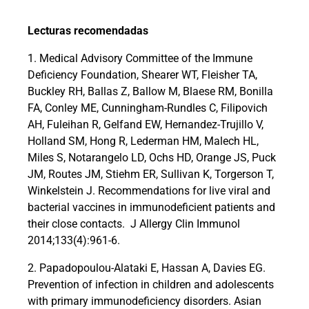
Lecturas recomendadas
1. Medical Advisory Committee of the Immune
Deficiency Foundation, Shearer WT, Fleisher TA,
Buckley RH, Ballas Z, Ballow M, Blaese RM, Bonilla
FA, Conley ME, Cunningham-Rundles C, Filipovich
AH, Fuleihan R, Gelfand EW, Hernandez-Trujillo V,
Holland SM, Hong R, Lederman HM, Malech HL,
Miles S, Notarangelo LD, Ochs HD, Orange JS, Puck
JM, Routes JM, Stiehm ER, Sullivan K, Torgerson T,
Winkelstein J. Recommendations for live viral and
bacterial vaccines in immunodeficient patients and
their close contacts.
J Allergy Clin Immunol
2014;133(4):961-6.
2. Papadopoulou-Alataki E, Hassan A, Davies EG.
Prevention of infection in children and adolescents
with primary immunodeficiency disorders. Asian