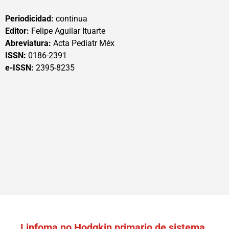
Periodicidad:
continua
Editor:
Felipe Aguilar Ituarte
Abreviatura:
Acta Pediatr Méx
ISSN:
0186-2391
e-ISSN:
2395-8235
Linfoma no Hodgkin primario de sistema