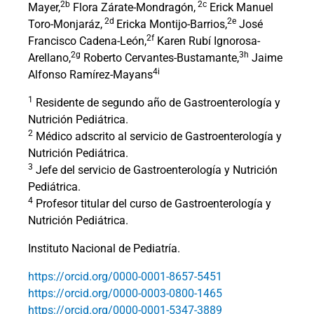
2b
2c
Mayer,
Flora Zárate-Mondragón,
Erick Manuel
2d
2e
Toro-Monjaráz,
Ericka Montijo-Barrios,
José
2f
Francisco Cadena-León,
Karen Rubí Ignorosa-
2g
3h
Arellano,
Roberto Cervantes-Bustamante,
Jaime
4i
Alfonso Ramírez-Mayans
1
Residente de segundo año de Gastroenterología y
Nutrición Pediátrica.
2
Médico adscrito al servicio de Gastroenterología y
Nutrición Pediátrica.
3
Jefe del servicio de Gastroenterología y Nutrición
Pediátrica.
4
Profesor titular del curso de Gastroenterología y
Nutrición Pediátrica.
Instituto Nacional de Pediatría.
https://orcid.org/0000-0001-8657-5451
https://orcid.org/0000-0003-0800-1465
https://orcid.org/0000-0001-5347-3889