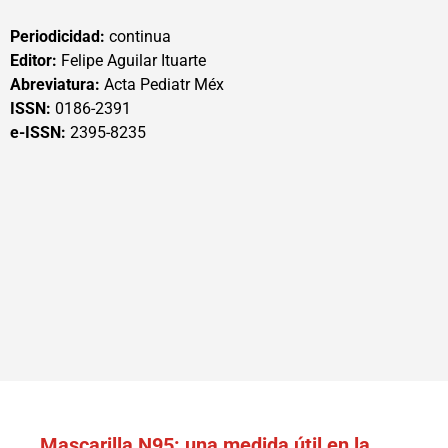
Periodicidad:
continua
Editor:
Felipe Aguilar Ituarte
Abreviatura:
Acta Pediatr Méx
ISSN:
0186-2391
e-ISSN:
2395-8235
Mascarilla N95: una medida útil en la