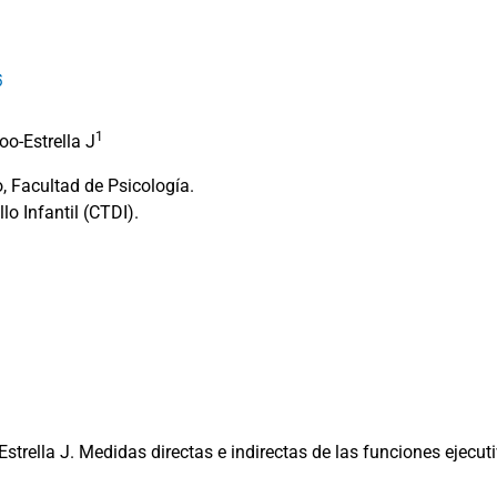
6
1
oo-Estrella J
 Facultad de Psicología.
o Infantil (CTDI).
strella J. Medidas directas e indirectas de las funciones ejecut