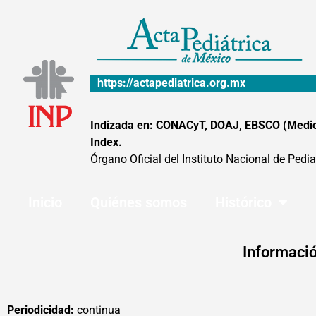
Ir
al
contenido
https://actapediatrica.org.mx
Indizada en: CONACyT, DOAJ, EBSCO (MedicLa
Index.
Órgano Oficial del Instituto Nacional de Pedia
Inicio
Quiénes somos
Histórico
Informació
Periodicidad:
continua