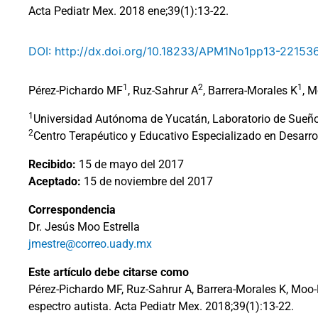
Acta Pediatr Mex. 2018 ene;39(1):13-22.
DOI: http://dx.doi.org/10.18233/APM1No1pp13-22153
1
2
1
Pérez-Pichardo MF
, Ruz-Sahrur A
, Barrera-Morales K
, M
1
Universidad Autónoma de Yucatán, Laboratorio de Sueño,
2
Centro Terapéutico y Educativo Especializado en Desarroll
Recibido:
15 de mayo del 2017
Aceptado:
15 de noviembre del 2017
Correspondencia
Dr. Jesús Moo Estrella
jmestre@correo.uady.mx
Este artículo debe citarse como
Pérez-Pichardo MF, Ruz-Sahrur A, Barrera-Morales K, Moo-E
espectro autista. Acta Pediatr Mex. 2018;39(1):13-22.