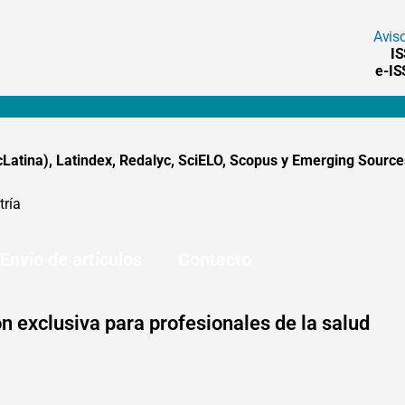
Avis
I
e-I
tina), Latindex, Redalyc, SciELO, Scopus y Emerging Sources
tría
Envío de artículos
Contacto
n exclusiva para profesionales de la salud