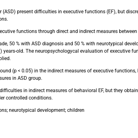
r (ASD) present difficulties in executive functions (EF), but di
ons.
executive functions through direct and indirect measures between
grade, 50 % with ASD diagnosis and 50 % with neurotypical devel
 years-old. The neuropsychologycal evaluation of executive fun
plied.
nd (p < 0.05) in the indirect measures of executive functions, b
asures in ASD group.
fficulties in indirect measures of behavioral EF, but they obtain
r controlled conditions.
ions; neurotypical development; children