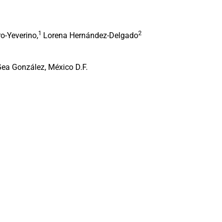
1
2
o-Yeverino,
Lorena Hernández-Delgado
Gea González, México D.F.