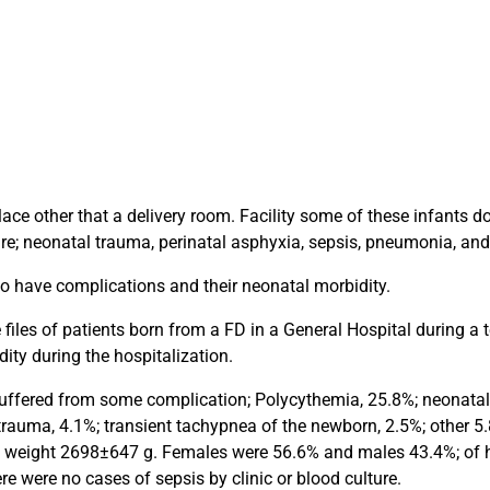
lace other that a delivery room. Facility some of these infants 
re; neonatal trauma, perinatal asphyxia, sepsis, pneumonia, and
o have complications and their neonatal morbidity.
 files of patients born from a FD in a General Hospital during a 
ty during the hospitalization.
uffered from some complication; Polycythemia, 25.8%; neonatal 
trauma, 4.1%; transient tachypnea of the newborn, 2.5%; other 5.
th weight 2698±647 g. Females were 56.6% and males 43.4%; of 
re were no cases of sepsis by clinic or blood culture.