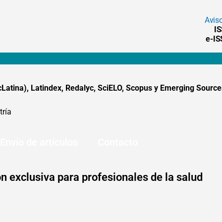
Avis
I
e-I
tina), Latindex, Redalyc, SciELO, Scopus y Emerging Sources
tría
Envío de artículos
Contacto
n exclusiva para profesionales de la salud