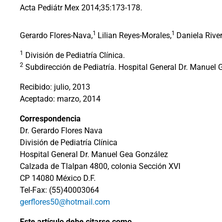
Acta Pediátr Mex 2014;35:173-178.
1
1
Gerardo Flores-Nava,
Lilian Reyes-Morales,
Daniela River
1
División de Pediatría Clínica.
2
Subdirección de Pediatría. Hospital General Dr. Manuel 
Recibido: julio, 2013
Aceptado: marzo, 2014
Correspondencia
Dr. Gerardo Flores Nava
División de Pediatría Clínica
Hospital General Dr. Manuel Gea González
Calzada de Tlalpan 4800, colonia Sección XVI
CP 14080 México D.F.
Tel-Fax: (55)40003064
gerflores50@hotmail.com
Este artículo debe citarse como