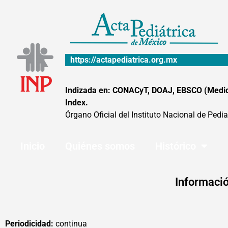
Ir
al
contenido
https://actapediatrica.org.mx
Indizada en: CONACyT, DOAJ, EBSCO (MedicLa
Index.
Órgano Oficial del Instituto Nacional de Pedia
Inicio
Quiénes somos
Histórico
Informació
Periodicidad:
continua