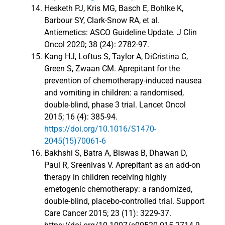
Hesketh PJ, Kris MG, Basch E, Bohlke K,
Barbour SY, Clark-Snow RA, et al.
Antiemetics: ASCO Guideline Update. J Clin
Oncol 2020; 38 (24): 2782-97.
Kang HJ, Loftus S, Taylor A, DiCristina C,
Green S, Zwaan CM. Aprepitant for the
prevention of chemotherapy-induced nausea
and vomiting in children: a randomised,
double-blind, phase 3 trial. Lancet Oncol
2015; 16 (4): 385-94.
https://doi.org/10.1016/S1470-
2045(15)70061-6
Bakhshi S, Batra A, Biswas B, Dhawan D,
Paul R, Sreenivas V. Aprepitant as an add-on
therapy in children receiving highly
emetogenic chemotherapy: a randomized,
double-blind, placebo-controlled trial. Support
Care Cancer 2015; 23 (11): 3229-37.