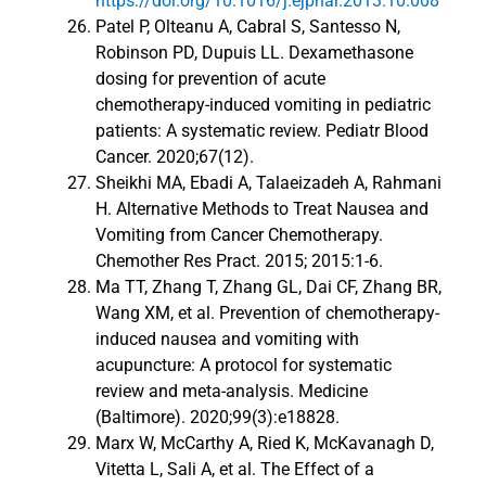
https://doi.org/10.1016/j.ejphar.2013.10.008
Patel P, Olteanu A, Cabral S, Santesso N,
Robinson PD, Dupuis LL. Dexamethasone
dosing for prevention of acute
chemotherapy-induced vomiting in pediatric
patients: A systematic review. Pediatr Blood
Cancer. 2020;67(12).
Sheikhi MA, Ebadi A, Talaeizadeh A, Rahmani
H. Alternative Methods to Treat Nausea and
Vomiting from Cancer Chemotherapy.
Chemother Res Pract. 2015; 2015:1-6.
Ma TT, Zhang T, Zhang GL, Dai CF, Zhang BR,
Wang XM, et al. Prevention of chemotherapy-
induced nausea and vomiting with
acupuncture: A protocol for systematic
review and meta-analysis. Medicine
(Baltimore). 2020;99(3):e18828.
Marx W, McCarthy A, Ried K, McKavanagh D,
Vitetta L, Sali A, et al. The Effect of a