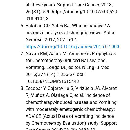
all these years. Support Care Cancer. 2018;
26 (S1): 5-9. https://doi.org/10.1007/s00520-
018-4131-3
Balaban CD, Yates BJ. What is nausea? A
historical analysis of changing views. Auton
Neurosci.2017; 202: 5-17.
https://doi.org/10.1016/j.autneu.2016.07.003
Navari RM, Aapro M. Antiemetic Prophylaxis
for Chemotherapy-Induced Nausea and
Vomiting. Longo DL, editor. N Engl J Med
2016; 374 (14): 1356-67. doi:
10.1056/NEJMra1515442
Escobar Y, Cajaraville G, Virizuela JA, Álvarez
R, Muñoz A, Olariaga O, et al. Incidence of
chemotherapy-induced nausea and vomiting
with moderately emetogenic chemotherapy:
ADVICE (Actual Data of Vomiting Incidence
by Chemotherapy Evaluation) study. Support