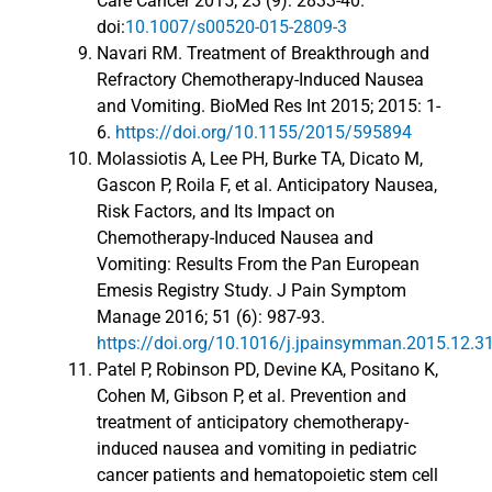
Care Cancer 2015; 23 (9): 2833-40.
doi:
10.1007/s00520-015-2809-3
Navari RM. Treatment of Breakthrough and
Refractory Chemotherapy-Induced Nausea
and Vomiting. BioMed Res Int 2015; 2015: 1-
6.
https://doi.org/10.1155/2015/595894
Molassiotis A, Lee PH, Burke TA, Dicato M,
Gascon P, Roila F, et al. Anticipatory Nausea,
Risk Factors, and Its Impact on
Chemotherapy-Induced Nausea and
Vomiting: Results From the Pan European
Emesis Registry Study. J Pain Symptom
Manage 2016; 51 (6): 987-93.
https://doi.org/10.1016/j.jpainsymman.2015.12.3
Patel P, Robinson PD, Devine KA, Positano K,
Cohen M, Gibson P, et al. Prevention and
treatment of anticipatory chemotherapy-
induced nausea and vomiting in pediatric
cancer patients and hematopoietic stem cell