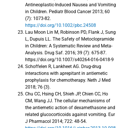
Antineoplastic-Induced Nausea and Vomiting
in Children. Pediatr Blood Cancer 2013; 60
(7): 1073-82.
https://doi.org/10.1002/pbc.24508
Lau Moon Lin M, Robinson PD, Flank J, Sung
L, Dupuis LL. The Safety of Metoclopramide
in Children: A Systematic Review and Meta-
Analysis. Drug Saf. 2016; 39 (7): 675-87.
https://doi.org/10.1007/s40264-016-0418-9
Schoffelen R, Lankheet AG. Drug-drug
interactions with aprepitant in antiemetic
prophylaxis for chemotherapy. Neth J Med
2018; 76 (3).
Chu CC, Hsing CH, Shieh JP, Chien CC, Ho
CM, Wang JJ. The cellular mechanisms of
the antiemetic action of dexamethasone and
related glucocorticoids against vomiting. Eur
J Pharmacol 2014; 722: 48-54.