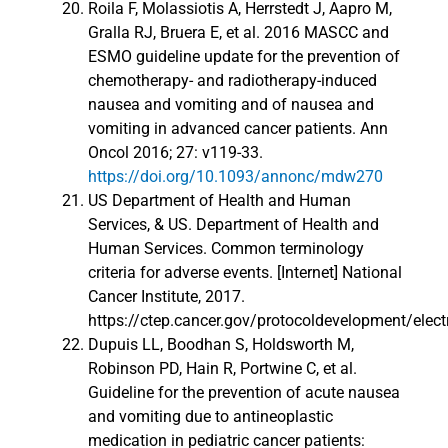
Roila F, Molassiotis A, Herrstedt J, Aapro M,
Gralla RJ, Bruera E, et al. 2016 MASCC and
ESMO guideline update for the prevention of
chemotherapy- and radiotherapy-induced
nausea and vomiting and of nausea and
vomiting in advanced cancer patients. Ann
Oncol 2016; 27: v119-33.
https://doi.org/10.1093/annonc/mdw270
US Department of Health and Human
Services, & US. Department of Health and
Human Services. Common terminology
criteria for adverse events. [Internet] National
Cancer Institute, 2017.
https://ctep.cancer.gov/protocoldevelopment/elect
Dupuis LL, Boodhan S, Holdsworth M,
Robinson PD, Hain R, Portwine C, et al.
Guideline for the prevention of acute nausea
and vomiting due to antineoplastic
medication in pediatric cancer patients: