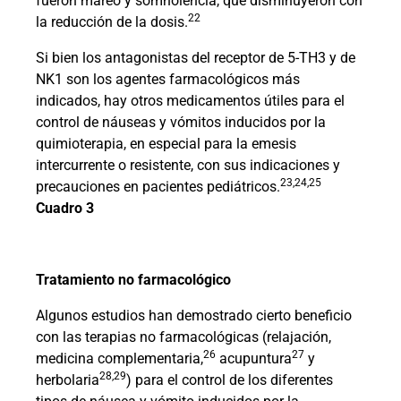
fueron mareo y somnolencia, que disminuyeron con
22
la reducción de la dosis.
Si bien los antagonistas del receptor de 5-TH3 y de
NK1 son los agentes farmacológicos más
indicados, hay otros medicamentos útiles para el
control de náuseas y vómitos inducidos por la
quimioterapia, en especial para la emesis
intercurrente o resistente, con sus indicaciones y
23,24,25
precauciones en pacientes pediátricos.
Cuadro 3
Tratamiento no farmacológico
Algunos estudios han demostrado cierto beneficio
con las terapias no farmacológicas (relajación,
26
27
medicina complementaria,
acupuntura
y
28,29
herbolaria
) para el control de los diferentes