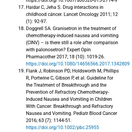
https://doi.org/10.1007/s00520-015-2714-9
Haidar C, Jeha S. Drug interactions in
childhood cáncer. Lancet Oncology 2011; 12
(1): 92-97.
Doggrell SA. Granisetron in the treatment of
chemotherapy-induced nausea and vomiting
(CINV) – is there still a role after comparison
with palonosetron? Expert Opin
Pharmacother 2017; 18 (10): 1019-26.
https://doi.org/10.1080/14656566.2017.1342809
Flank J, Robinson PD, Holdsworth M, Phillips
R, Portwine C, Gibson P, et al. Guideline for
the Treatment of Breakthrough and the
Prevention of Refractory Chemotherapy-
Induced Nausea and Vomiting in Children
With Cancer: Breakthrough and Refractory
Nausea and Vomiting. Pediatr Blood Cancer
2016; 63 (7): 1144-51.
https://doi.org/10.1002/pbc.25955