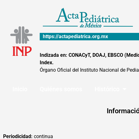
Ir
al
contenido
https://actapediatrica.org.mx
Indizada en: CONACyT, DOAJ, EBSCO (MedicLa
Index.
Órgano Oficial del Instituto Nacional de Pedia
Inicio
Quiénes somos
Histórico
Informació
Periodicidad:
continua