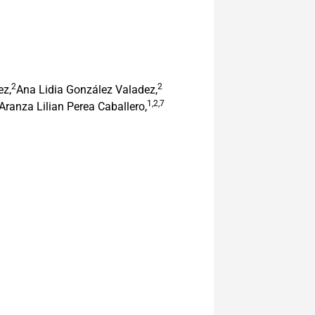
2
2
ez,
Ana Lidia González Valadez,
1,2,7
Aranza Lilian Perea Caballero,