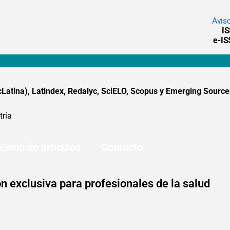
Avis
I
e-I
tina), Latindex, Redalyc, SciELO, Scopus y Emerging Sources
tría
Envío de artículos
Contacto
n exclusiva para profesionales de la salud