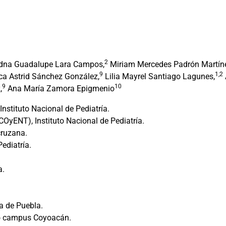
2
dna Guadalupe Lara Campos,
Miriam Mercedes Padrón Martín
9
1,2
ca Astrid Sánchez González,
Lilia Mayrel Santiago Lagunes,
9
10
,
Ana María Zamora Epigmenio
nstituto Nacional de Pediatría.
OyENT), Instituto Nacional de Pediatría.
cruzana.
ediatría.
a.
a de Puebla.
co campus Coyoacán.