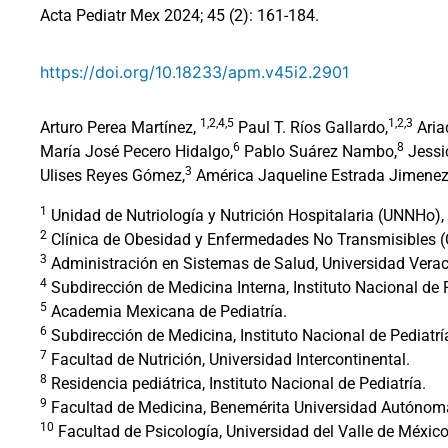
Acta Pediatr Mex 2024; 45 (2): 161-184.
https://doi.org/10.18233/apm.v45i2.2901
1,2,4,5
1,2,3
Arturo Perea Martínez,
Paul T. Ríos Gallardo,
Aria
6
8
María José Pecero Hidalgo,
Pablo Suárez Nambo,
Jessi
3
Ulises Reyes Gómez,
América Jaqueline Estrada Jimenez
1
Unidad de Nutriología y Nutrición Hospitalaria (UNNHo), I
2
Clínica de Obesidad y Enfermedades No Transmisibles (C
3
Administración en Sistemas de Salud, Universidad Vera
4
Subdirección de Medicina Interna, Instituto Nacional de P
5
Academia Mexicana de Pediatría.
6
Subdirección de Medicina, Instituto Nacional de Pediatrí
7
Facultad de Nutrición, Universidad Intercontinental.
8
Residencia pediátrica, Instituto Nacional de Pediatría.
9
Facultad de Medicina, Benemérita Universidad Autónom
10
Facultad de Psicología, Universidad del Valle de Méxi