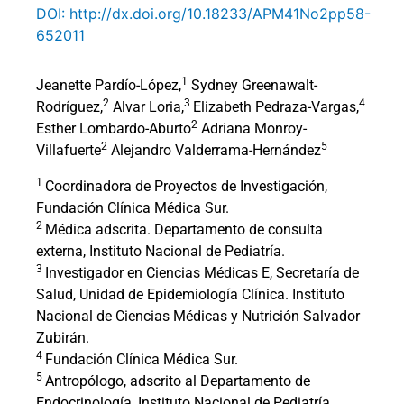
DOI: http://dx.doi.org/10.18233/APM41No2pp58-
652011
1
Jeanette Pardío-López,
Sydney Greenawalt-
2
3
4
Rodríguez,
Alvar Loria,
Elizabeth Pedraza-Vargas,
2
Esther Lombardo-Aburto
Adriana Monroy-
2
5
Villafuerte
Alejandro Valderrama-Hernández
1
Coordinadora de Proyectos de Investigación,
Fundación Clínica Médica Sur.
2
Médica adscrita. Departamento de consulta
externa, Instituto Nacional de Pediatría.
3
Investigador en Ciencias Médicas E, Secretaría de
Salud, Unidad de Epidemiología Clínica. Instituto
Nacional de Ciencias Médicas y Nutrición Salvador
Zubirán.
4
Fundación Clínica Médica Sur.
5
Antropólogo, adscrito al Departamento de
Endocrinología, Instituto Nacional de Pediatría,