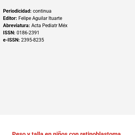
Periodicidad:
continua
Editor:
Felipe Aguilar Ituarte
Abreviatura:
Acta Pediatr Méx
ISSN:
0186-2391
e-ISSN:
2395-8235
Peso y talla en niños con retinoblastoma