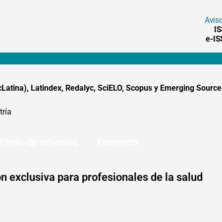
Avis
I
e-I
tina), Latindex, Redalyc, SciELO, Scopus y Emerging Sources
tría
Envío de artículos
Contacto
n exclusiva para profesionales de la salud