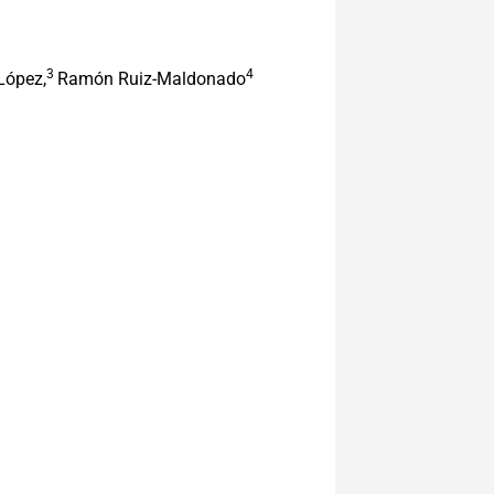
3
4
López,
Ramón Ruiz-Maldonado