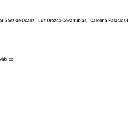
3
3
ar Sáez-de-Ocariz,
Luz Orozco-Covarrubias,
Carolina Palacios-
 México.