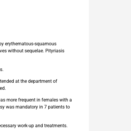
ed by erythematous-squamous
lves without sequelae. Pityriasis
s.
ttended at the department of
ed.
 was more frequent in females with a
psy was mandatory in 7 patients to
necessary work-up and treatments.