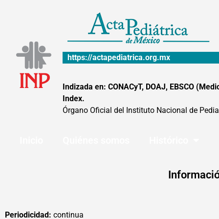
Ir
al
contenido
https://actapediatrica.org.mx
Indizada en: CONACyT, DOAJ, EBSCO (MedicLa
Index.
Órgano Oficial del Instituto Nacional de Pedia
Inicio
Quiénes somos
Histórico
Informació
Periodicidad:
continua