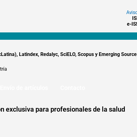
Avis
I
e-I
tina), Latindex, Redalyc, SciELO, Scopus y Emerging Sources
tría
Envío de artículos
Contacto
n exclusiva para profesionales de la salud