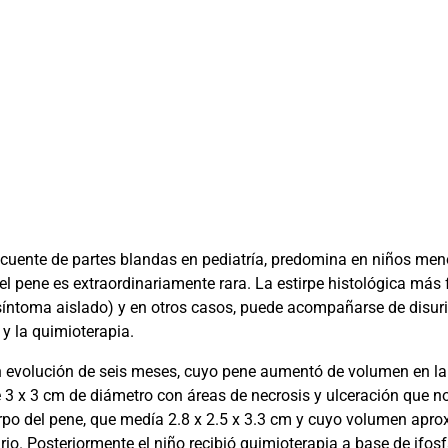
ente de partes blandas en pediatría, predomina en niños meno
el pene es extraordinariamente rara. La estirpe histológica más 
ntoma aislado) y en otros casos, puede acompañarse de disuria
 y la quimioterapia.
 evolución de seis meses, cuyo pene aumentó de volumen en la c
 3 x 3 cm de diámetro con áreas de necrosis y ulceración que no
erpo del pene, que medía 2.8 x 2.5 x 3.3 cm y cuyo volumen apro
io. Posteriormente el niño recibió quimioterapia a base de ifos