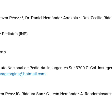
nzor-Pérez **, Dr. Daniel Hernández-Arrazola *, Dra. Cecilia Rid
e Pediatría (INP)
ro y
uto Nacional de Pediatría. Insurgentes Sur 3700-C. Col. Insurge
urageorgina@hotmail.com
nzor-Pérez IG, Ridaura-Sanz C, León-Hernández A. Rabdomiosarc