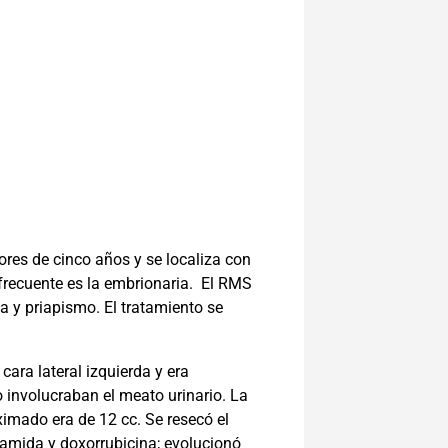
res de cinco años y se localiza con
frecuente es la embrionaria.
El RMS
 y priapismo. El tratamiento se
ara lateral izquierda y era
 involucraban el meato urinario. La
ximado era de 12 cc. Se resecó el
famida y doxorrubicina; evolucionó