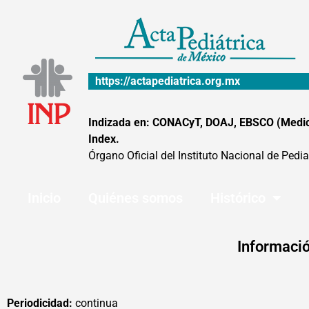
Ir
al
contenido
https://actapediatrica.org.mx
Indizada en: CONACyT, DOAJ, EBSCO (MedicLa
Index.
Órgano Oficial del Instituto Nacional de Pedia
Inicio
Quiénes somos
Histórico
Informació
Periodicidad:
continua