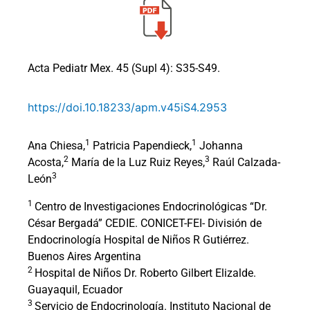
Acta Pediatr Mex. 45 (Supl 4): S35-S49.
https://doi.10.18233/apm.v45iS4.2953
1
1
Ana Chiesa,
Patricia Papendieck,
Johanna
2
3
Acosta,
María de la Luz Ruiz Reyes,
Raúl Calzada-
3
León
1
Centro de Investigaciones Endocrinológicas “Dr.
César Bergadá” CEDIE. CONICET-FEI- División de
Endocrinología Hospital de Niños R Gutiérrez.
Buenos Aires Argentina
2
Hospital de Niños Dr. Roberto Gilbert Elizalde.
Guayaquil, Ecuador
3
Servicio de Endocrinología. Instituto Nacional de