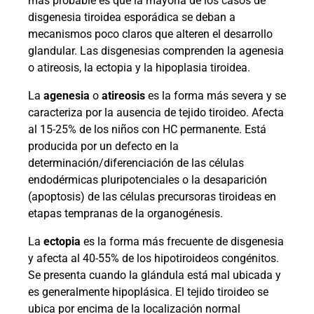
más probable es que la mayoría de los casos de
disgenesia tiroidea esporádica se deban a
mecanismos poco claros que alteren el desarrollo
glandular. Las disgenesias comprenden la agenesia
o atireosis, la ectopia y la hipoplasia tiroidea.
La
agenesia
o
atireosis
es la forma más severa y se
caracteriza por la ausencia de tejido tiroideo. Afecta
al 15-25% de los niños con HC permanente. Está
producida por un defecto en la
determinación/diferenciación de las células
endodérmicas pluripotenciales o la desaparición
(apoptosis) de las células precursoras tiroideas en
etapas tempranas de la organogénesis.
La
ectopia
es la forma más frecuente de disgenesia
y afecta al 40-55% de los hipotiroideos congénitos.
Se presenta cuando la glándula está mal ubicada y
es generalmente hipoplásica. El tejido tiroideo se
ubica por encima de la localización normal