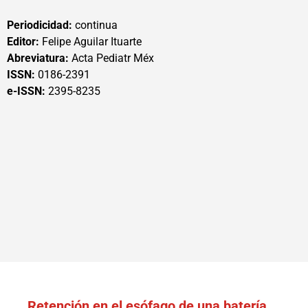
Periodicidad:
continua
Editor:
Felipe Aguilar Ituarte
Abreviatura:
Acta Pediatr Méx
ISSN:
0186-2391
e-ISSN:
2395-8235
Retención en el esófago de una batería