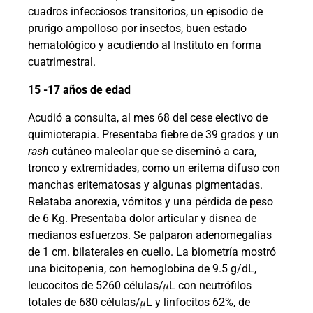
cuadros infecciosos transitorios, un episodio de
prurigo ampolloso por insectos, buen estado
hematológico y acudiendo al Instituto en forma
cuatrimestral.
15 -17 años de edad
Acudió a consulta, al mes 68 del cese electivo de
quimioterapia. Presentaba fiebre de 39 grados y un
rash
cutáneo maleolar que se diseminó a cara,
tronco y extremidades, como un eritema difuso con
manchas eritematosas y algunas pigmentadas.
Relataba anorexia, vómitos y una pérdida de peso
de 6 Kg. Presentaba dolor articular y disnea de
medianos esfuerzos. Se palparon adenomegalias
de 1 cm. bilaterales en cuello. La biometría mostró
una bicitopenia, con hemoglobina de 9.5 g/dL,
leucocitos de 5260 células/
𝜇
L con neutrófilos
totales de 680 células/
𝜇
L y linfocitos 62%, de