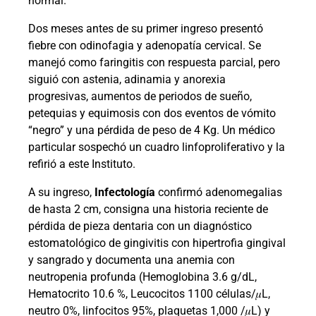
normal.
Dos meses antes de su primer ingreso presentó
fiebre con odinofagia y adenopatía cervical. Se
manejó como faringitis con respuesta parcial, pero
siguió con astenia, adinamia y anorexia
progresivas, aumentos de periodos de sueño,
petequias y equimosis con dos eventos de vómito
“negro” y una pérdida de peso de 4 Kg. Un médico
particular sospechó un cuadro linfoproliferativo y la
refirió a este Instituto.
A su ingreso,
Infectología
confirmó adenomegalias
de hasta 2 cm, consigna una historia reciente de
pérdida de pieza dentaria con un diagnóstico
estomatológico de gingivitis con hipertrofia gingival
y sangrado y documenta una anemia con
neutropenia profunda (Hemoglobina 3.6 g/dL,
Hematocrito 10.6 %, Leucocitos 1100 células/
𝜇
L,
neutro 0%, linfocitos 95%, plaquetas 1,000 /
𝜇
L) y