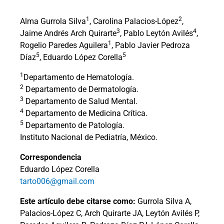
1
2
Alma Gurrola Silva
, Carolina Palacios-López
,
3
4
Jaime Andrés Arch Quirarte
, Pablo Leytón Avilés
,
1
Rogelio Paredes Aguilera
, Pablo Javier Pedroza
5
5
Díaz
, Eduardo López Corella
1
Departamento de Hematología.
2
Departamento de Dermatología.
3
Departamento de Salud Mental.
4
Departamento de Medicina Crítica.
5
Departamento de Patología.
Instituto Nacional de Pediatría, México.
Correspondencia
Eduardo López Corella
tarto006@gmail.com
Este artículo debe citarse como:
Gurrola Silva A,
Palacios-López C, Arch Quirarte JA, Leytón Avilés P,