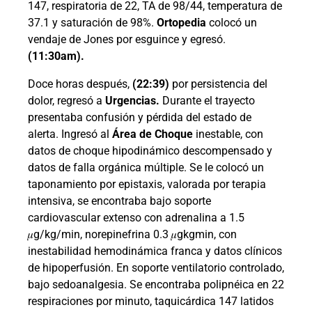
147, respiratoria de 22, TA de 98/44, temperatura de
37.1 y saturación de 98%.
Ortopedia
colocó un
vendaje de Jones por esguince y egresó.
(11:30am).
Doce horas después,
(22:39)
por persistencia del
dolor, regresó a
Urgencias.
Durante el trayecto
presentaba confusión y pérdida del estado de
alerta. Ingresó al
Área de Choque
inestable, con
datos de choque hipodinámico descompensado y
datos de falla orgánica múltiple. Se le colocó un
taponamiento por epistaxis, valorada por terapia
intensiva, se
encontraba bajo soporte
cardiovascular extenso con adrenalina a 1.5
𝜇
g/kg/min, norepinefrina 0.3
𝜇
gkgmin, con
inestabilidad hemodinámica franca y datos clínicos
de hipoperfusión. En soporte ventilatorio controlado,
bajo sedoanalgesia. Se encontraba polipnéica en 22
respiraciones por minuto, taquicárdica 147 latidos