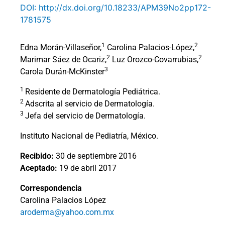
DOI: http://dx.doi.org/10.18233/APM39No2pp172-
1781575
1
2
Edna Morán-Villaseñor,
Carolina Palacios-López,
2
2
Marimar Sáez de Ocariz,
Luz Orozco-Covarrubias,
3
Carola Durán-McKinster
1
Residente de Dermatología Pediátrica.
2
Adscrita al servicio de Dermatología.
3
Jefa del servicio de Dermatología.
Instituto Nacional de Pediatría, México.
Recibido:
30 de septiembre 2016
Aceptado:
19 de abril 2017
Correspondencia
Carolina Palacios López
aroderma@yahoo.com.mx