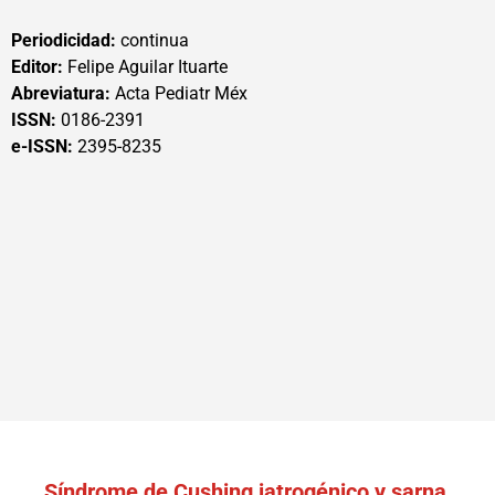
Periodicidad:
continua
Editor:
Felipe Aguilar Ituarte
Abreviatura:
Acta Pediatr Méx
ISSN:
0186-2391
e-ISSN:
2395-8235
Síndrome de Cushing iatrogénico y sarna