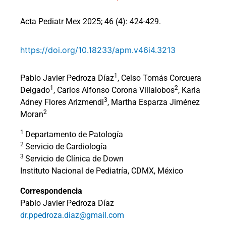
Acta Pediatr Mex 2025; 46 (4): 424-429.
https://doi.org/10.18233/apm.v46i4.3213
1
Pablo Javier Pedroza Díaz
, Celso Tomás Corcuera
1
2
Delgado
, Carlos Alfonso Corona Villalobos
, Karla
3
Adney Flores Arizmendi
, Martha Esparza Jiménez
2
Moran
1
Departamento de Patología
2
Servicio de Cardiología
3
Servicio de Clínica de Down
Instituto Nacional de Pediatría, CDMX, México
Correspondencia
Pablo Javier Pedroza Díaz
dr.ppedroza.diaz@gmail.com