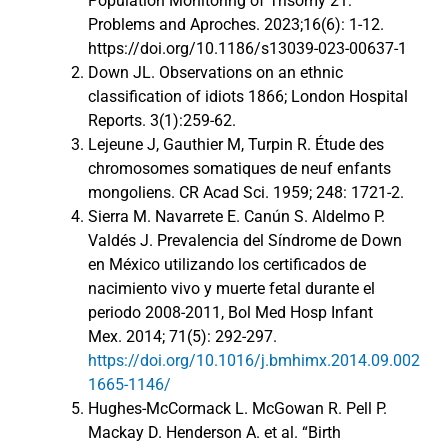
Population Monitoring of Trisomy 21:
Problems and Aproches. 2023;16(6): 1-12.
https://doi.org/10.1186/s13039-023-00637-1
Down JL. Observations on an ethnic
classification of idiots 1866; London Hospital
Reports. 3(1):259-62.
Lejeune J, Gauthier M, Turpin R. Étude des
chromosomes somatiques de neuf enfants
mongoliens. CR Acad Sci. 1959; 248: 1721-2.
Sierra M. Navarrete E. Canún S. Aldelmo P.
Valdés J. Prevalencia del Síndrome de Down
en México utilizando los certificados de
nacimiento vivo y muerte fetal durante el
periodo 2008-2011, Bol Med Hosp Infant
Mex. 2014; 71(5): 292-297.
https://doi.org/10.1016/j.bmhimx.2014.09.002
1665-1146/
Hughes-McCormack L. McGowan R. Pell P.
Mackay D. Henderson A. et al. “Birth