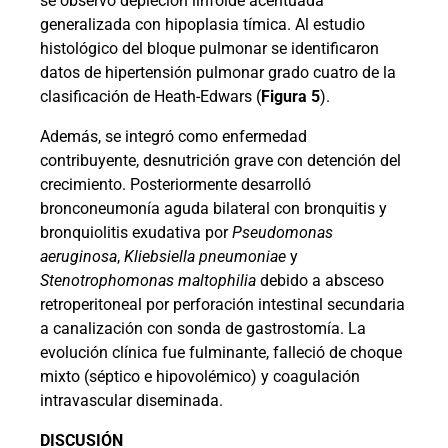
se observó depleción linfoide acentuada
generalizada con hipoplasia tímica. Al estudio
histológico del bloque pulmonar se identificaron
datos de hipertensión pulmonar grado cuatro de la
clasificación de Heath-Edwars (
Figura 5
).
Además, se integró como enfermedad
contribuyente, desnutrición grave con detención del
crecimiento. Posteriormente desarrolló
bronconeumonía aguda bilateral con bronquitis y
bronquiolitis exudativa por
Pseudomonas
aeruginosa
,
Kliebsiella pneumoniae
y
Stenotrophomonas maltophilia
debido a absceso
retroperitoneal por perforación intestinal secundaria
a canalización con sonda de gastrostomía. La
evolución clínica fue fulminante, falleció de choque
mixto (séptico e hipovolémico) y coagulación
intravascular diseminada.
DISCUSIÓN