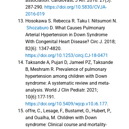
association. Cardiovasc J Afr. 2016: 27(5):
287-290.
https://doi.org/10.5830/CVJA-
2016-019
Hosokawa S. Rebecca R. Taku I. Nitsumori N.
Shozaburo
D. What Causes Pulmonary
Arterial Hypertension in Down Syndrome
With Congenital Heart Disease? Circ J. 2018;
82(6): 1347-4820.
https://doi.org/10.1253/circj.CJ-18-0471
Taksande A, Pujari D, Jameel PZ, Taksande
B, Meshram R. Prevalence of pulmonary
hypertension among children with Down
syndrome: A systematic review and meta-
analysis. World J Clin Pediatr. 2021;
10(6):177-191.
https://doi.org/10.5409/wjcp.v10.i6.177
.
offre, C., Lesage, F., Bustarret, O., Hubert, P.,
and Oualha, M. Children with Down
syndrome: Clinical course and mortality-