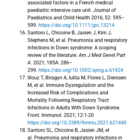
associated factors in a French medical
paediatric intensive care unit. Journal of
Paediatrics and Child Health
2016; 52: 595–
599.
https://doi.org/10.1111/jpc.13214
Santoro L, Chicoine B, Jasien J, Kim J,
Stephens M, et al. Pneumonia and respiratory
infections in Down syndrome: A scoping
review of the literature.
Am J Med Genet Part
A
. 2021; 185A: 286–
299.
https://doi.org/10.1002/ajmg.a.61924
Illouz T, Biragyn A, Iulita M, Flores L, Dierssen
M, et al. Immune Dysregulation and the
Increased Risk of Complications and
Mortality Following Respiratory Tract
Infections in Adults With Down Syndrome.
Front. Immunol. 2021; 12:1-20
https://doi.org/10.3389/fimmu.2021.621440
Santoro SL, Chicoine B, Jasien JM, et
al. Pneumonia and respiratory infections in