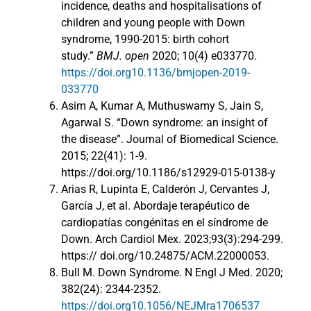
incidence, deaths and hospitalisations of
children and young people with Down
syndrome, 1990-2015: birth cohort
study.”
BMJ. open
2020; 10(4) e033770.
https://doi.org10.1136/bmjopen-2019-
033770
Asim A, Kumar A, Muthuswamy S, Jain S,
Agarwal S. “Down syndrome: an insight of
the disease”. Journal of Biomedical Science.
2015; 22(41): 1-9.
https://doi.org/10.1186/s12929-015-0138-y
Arias R, Lupinta E, Calderón J, Cervantes J,
García J, et al. Abordaje terapéutico de
cardiopatías congénitas en el síndrome de
Down. Arch Cardiol Mex. 2023;93(3):294-299.
https:// doi.org/10.24875/ACM.22000053.
Bull M. Down Syndrome. N Engl J Med. 2020;
382(24): 2344-2352.
https://doi.org10.1056/NEJMra1706537