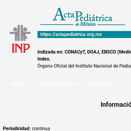
Ir
al
contenido
https://actapediatrica.org.mx
Indizada en: CONACyT, DOAJ, EBSCO (MedicLa
Index.
Órgano Oficial del Instituto Nacional de Pedia
Inicio
Quiénes somos
Histórico
Informació
Periodicidad:
continua