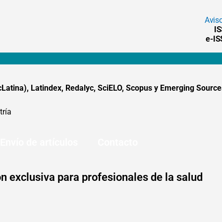
Avis
I
e-I
tina), Latindex, Redalyc, SciELO, Scopus y Emerging Sources
tría
Envío de artículos
Contacto
n exclusiva para profesionales de la salud