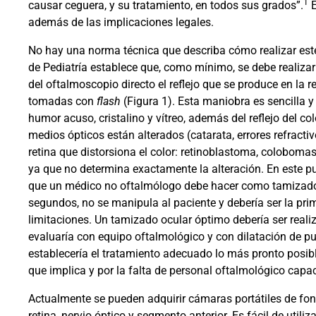
1
causar ceguera, y su tratamiento, en todos sus grados”.
E
además de las implicaciones legales.
No hay una norma técnica que describa cómo realizar est
de Pediatría establece que, como mínimo, se debe realizar 
del oftalmoscopio directo el reflejo que se produce en la re
tomadas con
flash
(Figura 1). Esta maniobra es sencilla y
humor acuso, cristalino y vítreo, además del reflejo del col
medios ópticos están alterados (catarata, errores refractivos
retina que distorsiona el color: retinoblastoma, colobomas
ya que no determina exactamente la alteración. En este pun
que un médico no oftalmólogo debe hacer como tamizado 
segundos, no se manipula al paciente y debería ser la prim
limitaciones. Un tamizado ocular óptimo debería ser reali
evaluaría con equipo oftalmológico y con dilatación de pupi
establecería el tratamiento adecuado lo más pronto posibl
que implica y por la falta de personal oftalmológico capac
Actualmente se pueden adquirir cámaras portátiles de fon
retina, nervio óptico y segmento anterior. Es fácil de util