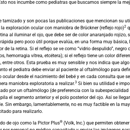
sto nos incumbe como pediatras que buscamos siempre la mejor
e tamizado y son pocas las publicaciones que mencionan su ut
2
la exploración ocular con maniobra de Brückner (reflejo rojo)
q
tina al iluminar el ojo, que debe ser de color anaranjado rojizo, 
 rápida pero poco útil porque evalúa, en una forma muy básica, 
or de la retina. Si el reflejo se ve como “vidrio despulido”, negro
, hemorragia vítrea, etcétera); si el reflejo tiene un color difere
, entre otros. Esta prueba es muy sensible y nos indica que algo
to el pediatra debe enviar al paciente al oftalmólogo para defin
ocular desde el nacimiento del bebé y en cada consulta que s
3
era maniobra exploratoria a realizar.
Si bien su utilidad e imp
zado por un oftalmólogo (de preferencia con la subespecialidad 
la el segmento anterior y el polo posterior del ojo. Así se lleg
e. Sin embargo, lamentablemente, no es muy factible en la mayo
itado para realizarlo.
®
do de ojo como la Pictor Plus
(Volk, Inc.) que permiten obtener
izar por personal no médico capacitado y enviar las imágenes para