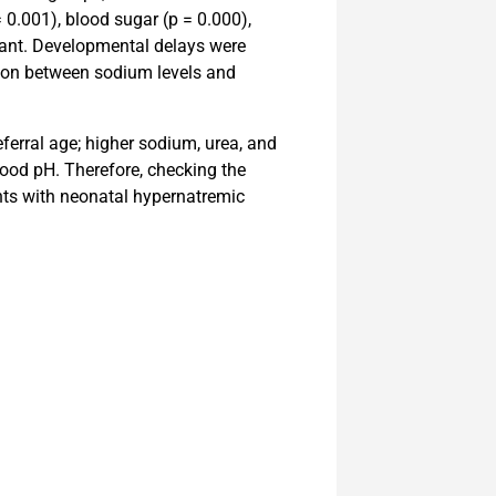
 0.001), blood sugar (p = 0.000),
icant. Developmental delays were
tion between sodium levels and
ferral age; higher sodium, urea, and
lood pH. Therefore, checking the
nts with neonatal hypernatremic