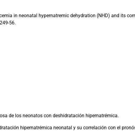
emia in neonatal hypernatremic dehydration (NHD) and its corre
 249-56.
osa de los neonatos con deshidratación hipernatrémica.
idratación hipernatrémica neonatal y su correlación con el pronó