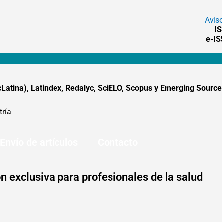
Avis
I
e-I
tina), Latindex, Redalyc, SciELO, Scopus y Emerging Sources
tría
Envío de artículos
Contacto
n exclusiva para profesionales de la salud