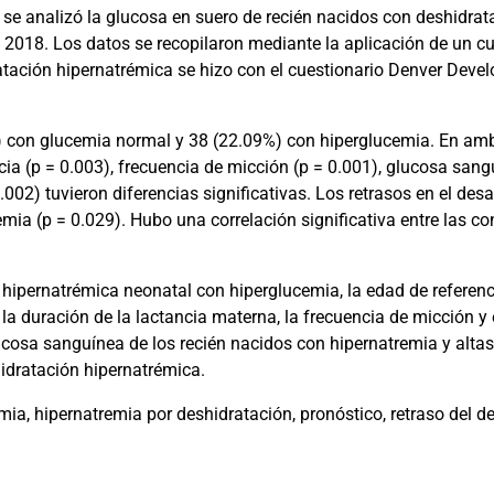
 se analizó la glucosa en suero de recién nacidos con deshidrat
2018. Los datos se recopilaron mediante la aplicación de un cu
tación hipernatrémica se hizo con el cuestionario Denver Develop
 con glucemia normal y 38 (22.09%) con hiperglucemia. En ambo
ncia (p = 0.003), frecuencia de micción (p = 0.001), glucosa sangu
0.002) tuvieron diferencias significativas. Los retrasos en el des
mia (p = 0.029). Hubo una correlación significativa entre las c
ipernatrémica neonatal con hiperglucemia, la edad de referencia 
 la duración de la lactancia materna, la frecuencia de micción y
ucosa sanguínea de los recién nacidos con hipernatremia y altas
hidratación hipernatrémica.
ia, hipernatremia por deshidratación, pronóstico, retraso del de