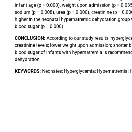
infant age (p = 0.000), weight upon admission (p = 0.035)
sodium (p = 0.008), urea (p = 0.000), creatinine (p = 0.0
higher in the neonatal hypernatremic dehydration group 
blood sugar (p = 0.000).
CONCLUSION:
According to our study results, hyperglyc
creatinine levels; lower weight upon admission; shorter b
blood sugar of infants with hypernatremia is recommende
dehydration.
KEYWORDS:
Neonates; Hyperglycemia; Hypernatremia; H