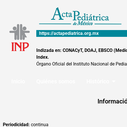
Ir
al
contenido
https://actapediatrica.org.mx
Indizada en: CONACyT, DOAJ, EBSCO (MedicLa
Index.
Órgano Oficial del Instituto Nacional de Pedia
Inicio
Quiénes somos
Histórico
Informació
Periodicidad:
continua