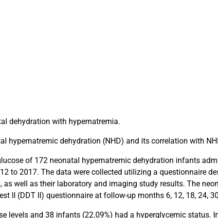
l dehydration with hypernatremia.
tal hypernatremic dehydration (NHD) and its correlation with N
 glucose of 172 neonatal hypernatremic dehydration infants adm
2 to 2017. The data were collected utilizing a questionnaire de
, as well as their laboratory and imaging study results. The ne
t II (DDT II) questionnaire at follow-up months 6, 12, 18, 24, 30
 levels and 38 infants (22.09%) had a hyperglycemic status. In 