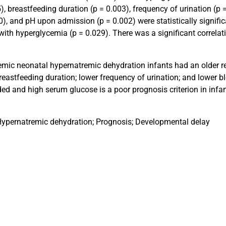
, breastfeeding duration (p = 0.003), frequency of urination (p =
00), and pH upon admission (p = 0.002) were statistically signif
with hyperglycemia (p = 0.029). There was a significant correla
emic neonatal hypernatremic dehydration infants had an older re
reastfeeding duration; lower frequency of urination; and lower b
d and high serum glucose is a poor prognosis criterion in infa
ypernatremic dehydration; Prognosis; Developmental delay