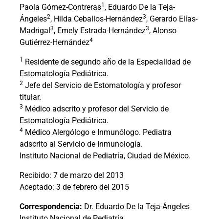
1
Paola Gómez-Contreras
, Eduardo De la Teja-
2
3
Ángeles
, Hilda Ceballos-Hernández
, Gerardo Elías-
3
3
Madrigal
, Emely Estrada-Hernández
, Alonso
4
Gutiérrez-Hernández
1
Residente de segundo año de la Especialidad de
Estomatología Pediátrica.
2
Jefe del Servicio de Estomatología y profesor
titular.
3
Médico adscrito y profesor del Servicio de
Estomatología Pediátrica.
4
Médico Alergólogo e Inmunólogo. Pediatra
adscrito al Servicio de Inmunología.
Instituto Nacional de Pediatría, Ciudad de México.
Recibido: 7 de marzo del 2013
Aceptado: 3 de febrero del 2015
Correspondencia:
Dr. Eduardo De la Teja-Ángeles
Instituto Nacional de Pediatría