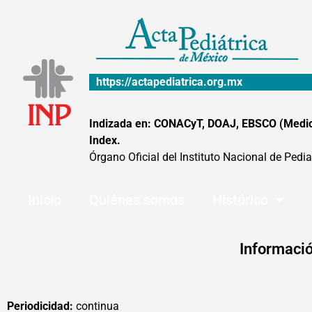
Ir
al
contenido
https://actapediatrica.org.mx
Indizada en: CONACyT, DOAJ, EBSCO (MedicLa
Index.
Órgano Oficial del Instituto Nacional de Pedia
Inicio
Quiénes somos
Histórico
Informació
Periodicidad:
continua