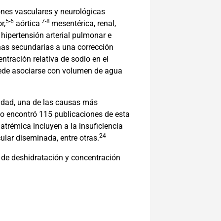
ones vasculares y neurológicas
5-6
7-8
r,
aórtica
mesentérica, renal,
3
hipertensión arterial pulmonar e
as secundarias a una corrección
ntración relativa de sodio en el
puede asociarse con volumen de agua
lidad, una de las causas más
 encontró 115 publicaciones de esta
trémica incluyen a la insuficiencia
24
lar diseminada, entre otras.
o de deshidratación y concentración