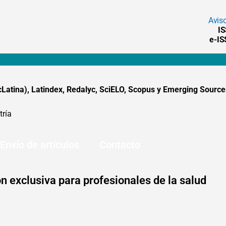
Avis
I
e-I
tina), Latindex, Redalyc, SciELO, Scopus y Emerging Sources
tría
Envío de artículos
Contacto
n exclusiva para profesionales de la salud