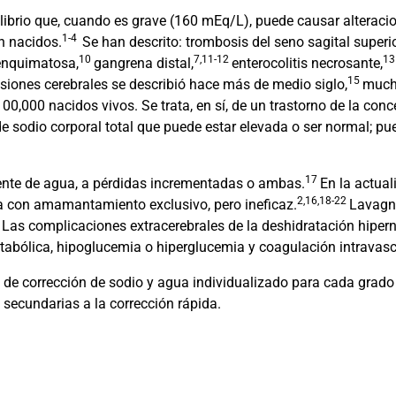
librio que, cuando es grave (160 mEq/L), puede causar alteraci
1-4
n nacidos.
Se han descrito: trombosis del seno sagital superio
10
7,11-12
1
enquimatosa,
gangrena distal,
enterocolitis necrosante,
15
esiones cerebrales se describió hace más de medio siglo,
much
0,000 nacidos vivos. Se trata, en sí, de un trastorno de la conce
 de sodio corporal total que puede estar elevada o ser normal; 
17
iente de agua, a pérdidas incrementadas o ambas.
En la actua
2,16,18-22
da con amamantamiento exclusivo, pero ineficaz.
Lavagno
Las complicaciones extracerebrales de la deshidratación hiperna
tabólica, hipoglucemia o hiperglucemia y coagulación intravascu
odo de corrección de sodio y agua individualizado para cada grad
 secundarias a la corrección rápida.