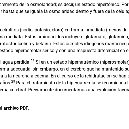
cremento de la osmolaridad; es decir, un estado hipertónico. Po
 hasta que se iguala la osmolaridad dentro y fuera de la célula;
lectrolitos (sodio, potasio, cloro) en forma inmediata (menos de 
a mediata. Estos aminoácidos incluyen: glutamato, glutamina, f
erofosforilcolina y betaína. Estos osmoles idiógenos mantienen 
estado hiperosmolar sérico y son una respuesta diferencial en el
26
l agua perdida.
Si en un estado hipernatrémico (hiperosmolar)
forma adecuada; sin embargo, en el cerebro que ha mantenido su 
ará a la neurona a edema. En el curso de la rehidratación se han
29
 años.
Para el tratamiento de la hipernatremia se recomienda l
dema cerebral. Previamente documentamos una evolución favor
l archivo PDF.