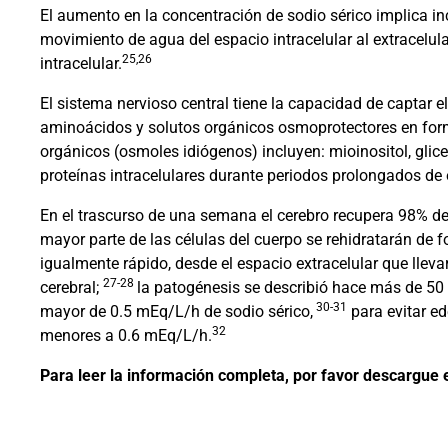
El aumento en la concentración de sodio sérico implica in
movimiento de agua del espacio intracelular al extracelular
25,26
intracelular.
El sistema nervioso central tiene la capacidad de captar e
aminoácidos y solutos orgánicos osmoprotectores en form
orgánicos (osmoles idiógenos) incluyen: mioinositol, glic
proteínas intracelulares durante periodos prolongados de 
En el trascurso de una semana el cerebro recupera 98% de
mayor parte de las células del cuerpo se rehidratarán de 
igualmente rápido, desde el espacio extracelular que llev
27-28
cerebral;
la patogénesis se describió hace más de 50
30-31
mayor de 0.5 mEq/L/h de sodio sérico,
para evitar e
32
menores a 0.6 mEq/L/h.
Para leer la información completa, por favor descargue e