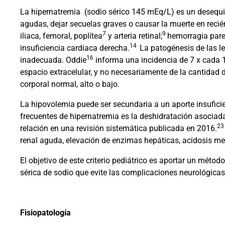
La hipernatremia
(sodio sérico 145 mEq/L) es un desequi
agudas, dejar secuelas graves o causar la muerte en recié
7
9
iliaca, femoral, poplítea
y arteria retinal;
hemorragia par
14
insuficiencia cardiaca derecha.
La patogénesis de las l
16
inadecuada. Oddie
informa una incidencia de 7 x cada 10
espacio extracelular, y no necesariamente de la cantidad
corporal normal, alto o bajo.
La hipovolemia puede ser secundaria a un aporte insufic
frecuentes de hipernatremia es la deshidratación asocia
23
relación en una revisión sistemática publicada en 2016.
renal aguda, elevación de enzimas hepáticas, acidosis me
El objetivo de este criterio pediátrico es aportar un mét
sérica de sodio que evite las complicaciones neurológicas
Fisiopatología