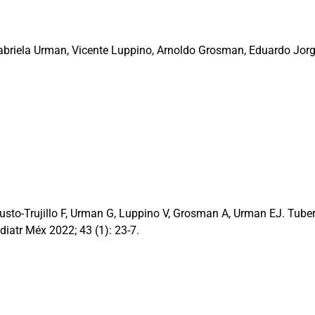
Gabriela Urman, Vicente Luppino, Arnoldo Grosman, Eduardo Jo
to-Trujillo F, Urman G, Luppino V, Grosman A, Urman EJ. Tuberc
iatr Méx 2022; 43 (1): 23-7.