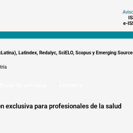
Avis
I
e-I
tina), Latindex, Redalyc, SciELO, Scopus y Emerging Sources
tría
Envío de artículos
Contacto
n exclusiva para profesionales de la salud