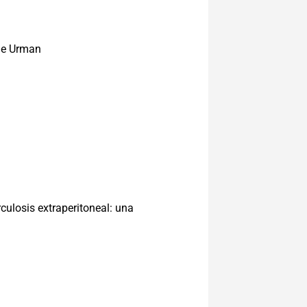
rge Urman
ulosis extraperitoneal: una