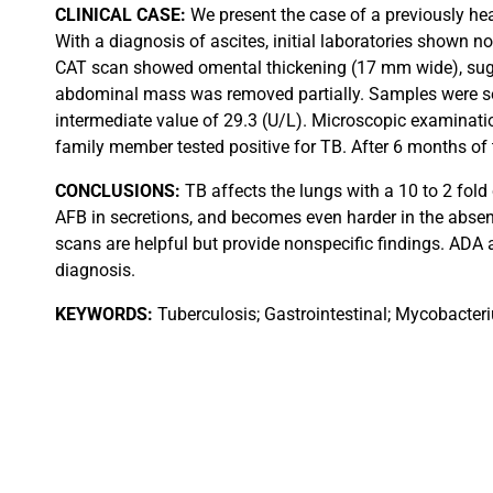
CLINICAL
CASE:
We present the case of a previously he
With a diagnosis of ascites, initial laboratories shown
CAT scan showed omental thickening (17 mm wide), sugg
abdominal mass was removed partially. Samples were sen
intermediate value of 29.3 (U/L). Microscopic examinati
family member tested positive for TB. After 6 months of
CONCLUSIONS:
TB affects the lungs with a 10 to 2 fold 
AFB in secretions, and becomes even harder in the abse
scans are helpful but provide nonspecific findings. ADA a
diagnosis.
KEYWORDS:
Tuberculosis; Gastrointestinal; Mycobacteri