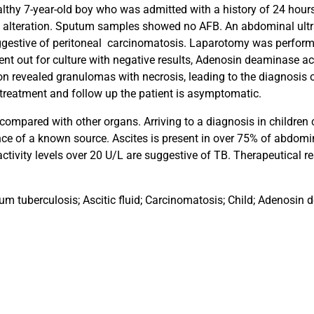
althy 7-year-old boy who was admitted with a history of 24 hour
 no alteration. Sputum samples showed no AFB. An abdominal ultr
estive of peritoneal
carcinomatosis. Laparotomy was performed
t out for culture with negative results, Adenosin deaminase a
on revealed granulomas with necrosis, leading to the diagnosis 
 treatment and follow up the patient is asymptomatic.
compared with other organs. Arriving to a diagnosis in children c
nce of a known source. Ascites is present in over 75% of abdom
ctivity levels over 20 U/L are suggestive of TB. Therapeutical r
um tuberculosis; Ascitic fluid; Carcinomatosis; Child; Adenosin