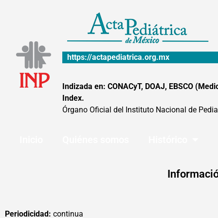
Ir
al
contenido
https://actapediatrica.org.mx
Indizada en: CONACyT, DOAJ, EBSCO (MedicLa
Index.
Órgano Oficial del Instituto Nacional de Pedia
Inicio
Quiénes somos
Histórico
Informació
Periodicidad:
continua