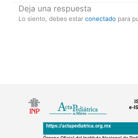
Deja una respuesta
Lo siento, debes estar
conectado
para pu
I
e-I
https://actapediatrica.org.mx