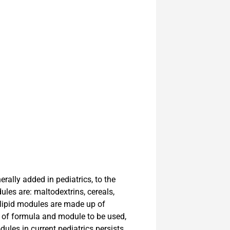
rally added in pediatrics, to the
ules are: maltodextrins, cereals,
e lipid modules are made up of
e of formula and module to be used,
ules in current pediatrics persists