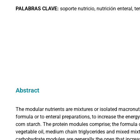
PALABRAS
CLAVE:
soporte nutricio, nutrición enteral, ter
Abstract
The modular nutrients are mixtures or isolated macronutr
formula or to enteral preparations, to increase the energ
corn starch. The protein modules comprise; the formula co
vegetable oil, medium chain triglycerides and mixed mix
carbohydrate modules are generally the ones that increas