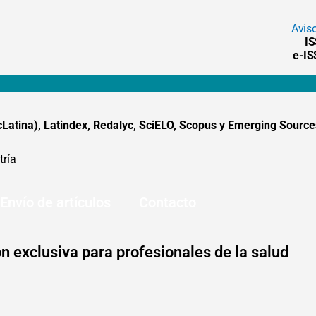
Avis
I
e-I
tina), Latindex, Redalyc, SciELO, Scopus y Emerging Sources
tría
Envío de artículos
Contacto
n exclusiva para profesionales de la salud