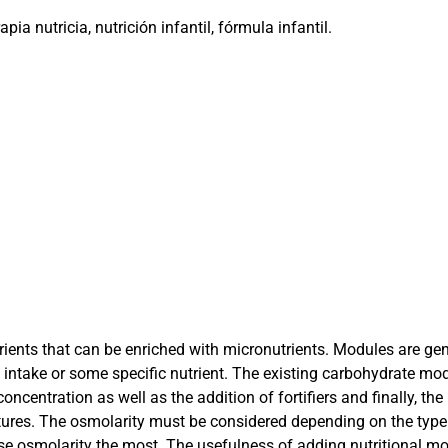
apia nutricia, nutrición infantil, fórmula infantil.
ients that can be enriched with micronutrients. Modules are gene
y intake or some specific nutrient. The existing carbohydrate mod
ncentration as well as the addition of fortifiers and finally, th
tures. The osmolarity must be considered depending on the typ
e osmolarity the most. The usefulness of adding nutritional mod