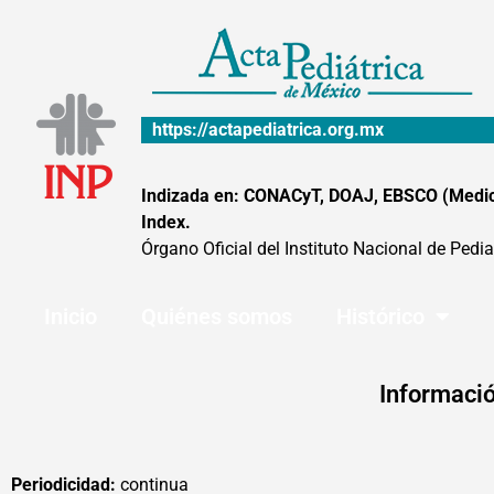
Ir
al
contenido
https://actapediatrica.org.mx
Indizada en: CONACyT, DOAJ, EBSCO (MedicLa
Index.
Órgano Oficial del Instituto Nacional de Pedia
Inicio
Quiénes somos
Histórico
Informació
Periodicidad:
continua