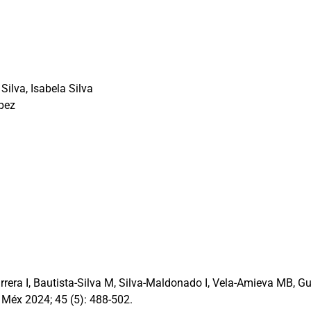
Silva, Isabela Silva
pez
rera I, Bautista-Silva M, Silva-Maldonado I, Vela-Amieva MB, G
r Méx 2024; 45 (5): 488-502.