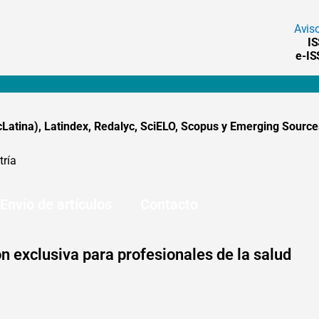
Avis
I
e-I
tina), Latindex, Redalyc, SciELO, Scopus y Emerging Sources
tría
Envío de artículos
Contacto
n exclusiva para profesionales de la salud