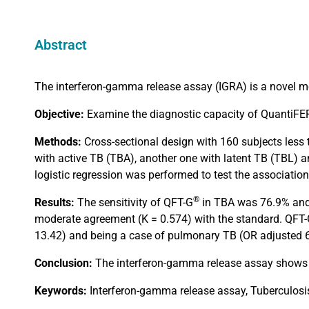
Abstract
The interferon-gamma release assay (IGRA) is a novel meth
Objective:
Examine the diagnostic capacity of QuantiF
Methods:
Cross-sectional design with 160 subjects less 
with active TB (TBA), another one with latent TB (TBL) a
logistic regression was performed to test the associati
®
Results:
The sensitivity of QFT-G
in TBA was 76.9% and s
moderate agreement (K = 0.574) with the standard. QFT
13.42) and being a case of pulmonary TB (OR adjusted 6.
Conclusion:
The interferon-gamma release assay shows si
Keywords:
Interferon-gamma release assay, Tuberculosis