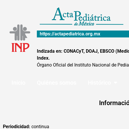
Ir
al
contenido
https://actapediatrica.org.mx
Indizada en: CONACyT, DOAJ, EBSCO (MedicLa
Index.
Órgano Oficial del Instituto Nacional de Pedia
Inicio
Quiénes somos
Histórico
Informació
Periodicidad:
continua