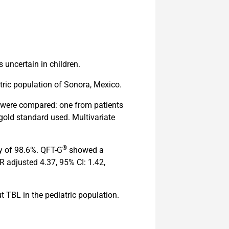
 uncertain in children.
atric population of Sonora, Mexico.
s were compared: one from patients
 gold standard used. Multivariate
®
ty of 98.6%. QFT-G
showed a
 adjusted 4.37, 95% CI: 1.42,
 TBL in the pediatric population.