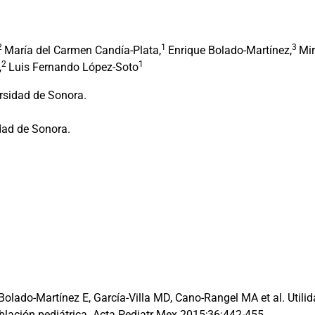
2
1
3
María del Carmen Candía-Plata,
Enrique Bolado-Martínez,
Mir
2
1
,
Luis Fernando López-Soto
rsidad de Sonora.
dad de Sonora.
lado-Martínez E, García-Villa MD, Cano-Rangel MA et al. Utilid
blación pediátrica. Acta Pediatr Mex 2015;36:442-455.