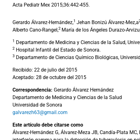
Acta Pediatr Mex 2015;36:442-455.
1
Gerardo Álvarez-Hernández,
Jehan Bonizú Álvarez-Mez,a
2
Alberto Cano-Rangel,
María de los Ángeles Durazo-Arvizu
1
Departamento de Medicina y Ciencias de la Salud, Unive
2
Hospital Infantil del Estado de Sonora.
3
Departamento de Ciencias Químico Biológicas, Universi
Recibido: 22 de julio del 2015
Aceptado: 28 de octubre del 2015
Correspondencia:
Gerardo Álvarez Hernández
Departamento de Medicina y Ciencias de la Salud
Universidad de Sonora
galvarezh63@gmail.com
Este artículo debe citarse como
Álvarez-Hernández G, Álvarez-Meza JB, Candía-Plata MC, Bo
interferón gamma para la detección de tuberculosis en po