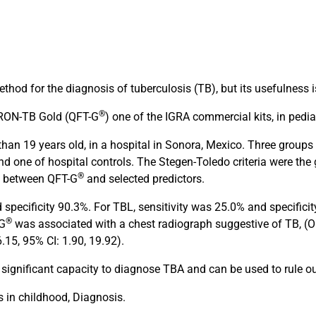
od for the diagnosis of tuberculosis (TB), but its usefulness is
®
ERON-TB Gold (QFT-G
) one of the IGRA commercial kits, in pedi
than 19 years old, in a hospital in Sonora, Mexico. Three group
nd one of hospital controls. The Stegen-Toledo criteria were the
®
on between QFT-G
and selected predictors.
pecificity 90.3%. For TBL, sensitivity was 25.0% and specifici
®
-G
was associated with a chest radiograph suggestive of TB, (OR
15, 95% CI: 1.90, 19.92).
gnificant capacity to diagnose TBA and can be used to rule out
 in childhood, Diagnosis.