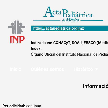
Ir
al
contenido
https://actapediatrica.org.mx
Indizada en: CONACyT, DOAJ, EBSCO (MedicLa
Index.
Órgano Oficial del Instituto Nacional de Pedia
Inicio
Quiénes somos
Histórico
Informació
Periodicidad:
continua