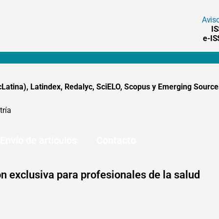
Avis
I
e-I
tina), Latindex, Redalyc, SciELO, Scopus y Emerging Sources
tría
Envío de artículos
Contacto
n exclusiva para profesionales de la salud