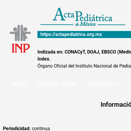
Ir
al
contenido
https://actapediatrica.org.mx
Indizada en: CONACyT, DOAJ, EBSCO (MedicLa
Index.
Órgano Oficial del Instituto Nacional de Pedia
Inicio
Quiénes somos
Histórico
Informació
Periodicidad:
continua