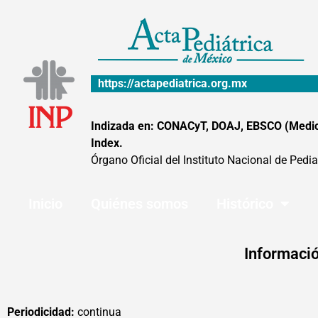
Ir
al
contenido
https://actapediatrica.org.mx
Indizada en: CONACyT, DOAJ, EBSCO (MedicLa
Index.
Órgano Oficial del Instituto Nacional de Pedia
Inicio
Quiénes somos
Histórico
Informació
Periodicidad:
continua