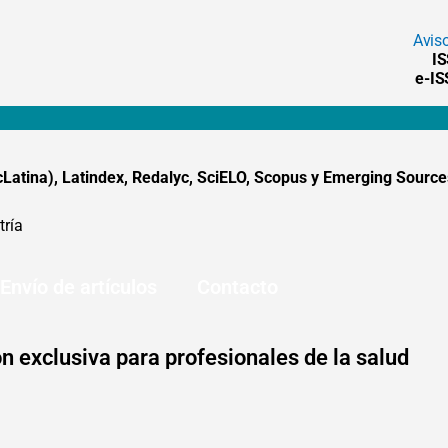
Avis
I
e-I
tina), Latindex, Redalyc, SciELO, Scopus y Emerging Sources
tría
Envío de artículos
Contacto
n exclusiva para profesionales de la salud