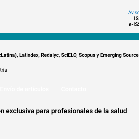
Avis
I
e-I
tina), Latindex, Redalyc, SciELO, Scopus y Emerging Sources
tría
Envío de artículos
Contacto
n exclusiva para profesionales de la salud