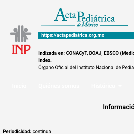
Ir
al
contenido
https://actapediatrica.org.mx
Indizada en: CONACyT, DOAJ, EBSCO (MedicLa
Index.
Órgano Oficial del Instituto Nacional de Pedia
Inicio
Quiénes somos
Histórico
Informació
Periodicidad:
continua