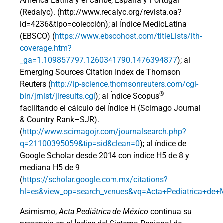
América Latina y el Caribe, España y Portugal
(Redalyc). (http://www.redalyc.org/revista.oa?
id=4236&tipo=colección); al Índice MedicLatina
(EBSCO) (
https://www.ebscohost.com/titleLists/lth-
coverage.htm?
_ga=1.109857797.1260341790.1476394877
); al
Emerging Sources Citation Index de Thomson
Reuters (
http://ip-science.thomsonreuters.com/cgi-
®
bin/jrnlst/jlresults.cgi
); al Índice Scopus
facilitando el cálculo del Índice H (Scimago Journal
& Country Rank–SJR).
(
http://www.scimagojr.com/journalsearch.php?
q=21100395059&tip=sid&clean=0
); al índice de
Google Scholar desde 2014 con índice H5 de 8 y
mediana H5 de 9
(
https://scholar.google.com.mx/citations?
hl=es&view_op=search_venues&vq=Acta+Pediatrica+de+
Asimismo,
Acta Pediátrica de México
continua su