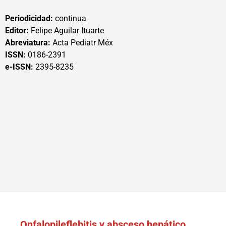
Periodicidad:
continua
Editor:
Felipe Aguilar Ituarte
Abreviatura:
Acta Pediatr Méx
ISSN:
0186-2391
e-ISSN:
2395-8235
Onfalopileflebitis y absceso hepático