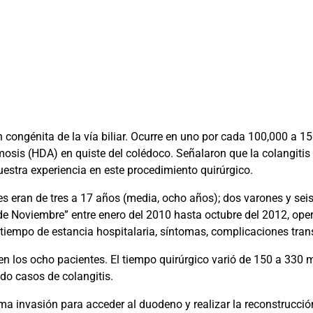
 congénita de la vía biliar. Ocurre en uno por cada 100,000 a 1
sis (HDA) en quiste del colédoco. Señalaron que la colangitis
stra experiencia en este procedimiento quirúrgico.
s eran de tres a 17 años (media, ocho años); dos varones y sei
de Noviembre” entre enero del 2010 hasta octubre del 2012, ope
 tiempo de estancia hospitalaria, síntomas, complicaciones tran
l en los ocho pacientes. El tiempo quirúrgico varió de 150 a 33
do casos de colangitis.
ma invasión para acceder al duodeno y realizar la reconstrucció