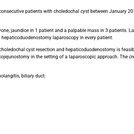
 consecutive patients with choledochal cyst between January 2
ne, jaundice in 1 patient and a palpable mass in 3 patients. L
d hepaticoduodenostomy laparoscopy in every patient.
 choledochal cyst resection and hepaticoduodenostomy is feasi
ojejunostomy in the setting of a laparoscopic approach. The cr
angitis, biliary duct.