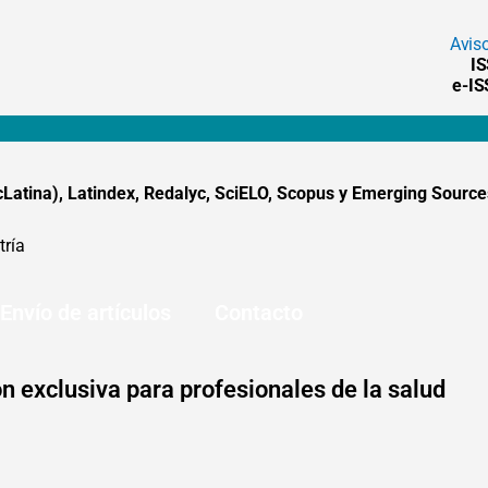
Avis
I
e-I
tina), Latindex, Redalyc, SciELO, Scopus y Emerging Sources
tría
Envío de artículos
Contacto
n exclusiva para profesionales de la salud