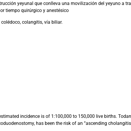
trucción yeyunal que conlleva una movilización del yeyuno a tra
r tiempo quirúrgico y anestésico
lédoco, colangitis, vía biliar.
 estimated incidence is of 1:100,000 to 150,000 live births. Todan
ticoduodenostomy, has been the risk of an “ascending cholangiti