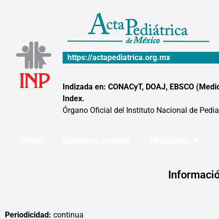
Ir
al
contenido
https://actapediatrica.org.mx
Indizada en: CONACyT, DOAJ, EBSCO (MedicLa
Index.
Órgano Oficial del Instituto Nacional de Pedia
Inicio
Quiénes somos
Histórico
Informació
Periodicidad:
continua