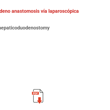
deno anastomosis vía laparoscópica
c hepaticoduodenostomy