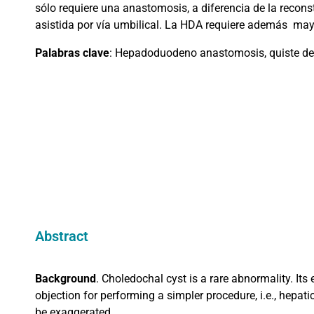
sólo requiere una anastomosis, a diferencia de la recons
asistida por vía umbilical. La HDA requiere además
mayo
Palabras clave
: Hepadoduodeno anastomosis, quiste de co
Abstract
Background
. Choledochal cyst is a rare abnormality. Its
objection for performing a simpler procedure, i.e., hepa
be exaggerated.