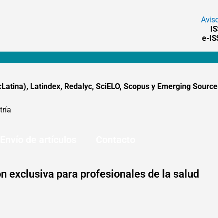
Avis
I
e-I
tina), Latindex, Redalyc, SciELO, Scopus y Emerging Sources
tría
Envío de artículos
Contacto
n exclusiva para profesionales de la salud