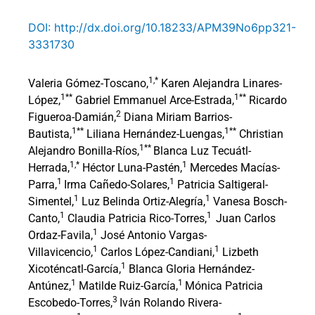
DOI: http://dx.doi.org/10.18233/APM39No6pp321-
3331730
1,*
Valeria Gómez-Toscano,
Karen Alejandra Linares-
1**
1**
López,
Gabriel Emmanuel Arce-Estrada,
Ricardo
2
Figueroa-Damián,
Diana Miriam Barrios-
1**
1**
Bautista,
Liliana Hernández-Luengas,
Christian
1**
Alejandro Bonilla-Ríos,
Blanca Luz Tecuátl-
1,*
1
Herrada,
Héctor Luna-Pastén,
Mercedes Macías-
1
1
Parra,
Irma Cañedo-Solares,
Patricia Saltigeral-
1
1
Simentel,
Luz Belinda Ortiz-Alegría,
Vanesa Bosch-
1
1
Canto,
Claudia Patricia Rico-Torres,
Juan Carlos
1
Ordaz-Favila,
José Antonio Vargas-
1
1
Villavicencio,
Carlos López-Candiani,
Lizbeth
1
Xicoténcatl-García,
Blanca Gloria Hernández-
1
1
Antúnez,
Matilde Ruiz-García,
Mónica Patricia
3
Escobedo-Torres,
Iván Rolando Rivera-