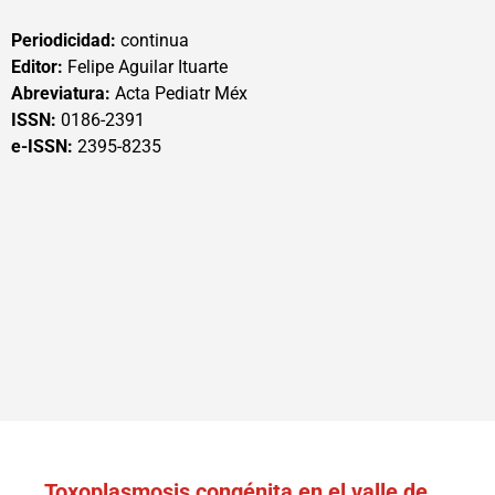
Periodicidad:
continua
Editor:
Felipe Aguilar Ituarte
Abreviatura:
Acta Pediatr Méx
ISSN:
0186-2391
e-ISSN:
2395-8235
Toxoplasmosis congénita en el valle de