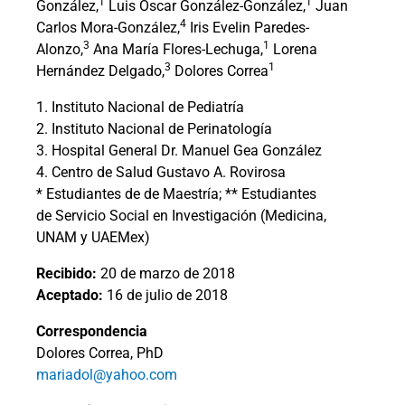
1
1
González,
Luis Oscar González-González,
Juan
4
Carlos Mora-González,
Iris Evelin Paredes-
3
1
Alonzo,
Ana María Flores-Lechuga,
Lorena
3
1
Hernández Delgado,
Dolores Correa
1. Instituto Nacional de Pediatría
2. Instituto Nacional de Perinatología
3. Hospital General Dr. Manuel Gea González
4. Centro de Salud Gustavo A. Rovirosa
* Estudiantes de de Maestría; ** Estudiantes
de Servicio Social en Investigación (Medicina,
UNAM y UAEMex)
Recibido:
20 de marzo de 2018
Aceptado:
16 de julio de 2018
Correspondencia
Dolores Correa, PhD
mariadol@yahoo.com