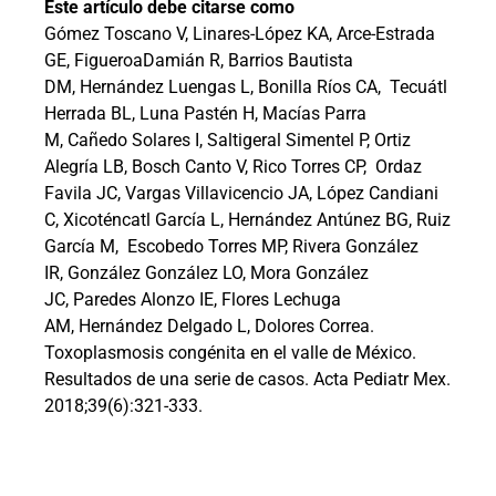
Este artículo debe citarse como
Gómez Toscano V, Linares-López KA, Arce-Estrada
GE, FigueroaDamián R, Barrios Bautista
DM, Hernández Luengas L, Bonilla Ríos CA,
Tecuátl
Herrada BL, Luna Pastén H, Macías Parra
M, Cañedo Solares I, Saltigeral Simentel P, Ortiz
Alegría LB, Bosch Canto V, Rico Torres CP, Ordaz
Favila JC, Vargas Villavicencio JA, López Candiani
C, Xicoténcatl García L, Hernández Antúnez BG, Ruiz
García M, Escobedo Torres MP, Rivera González
IR, González González LO, Mora González
JC, Paredes Alonzo IE, Flores Lechuga
AM, Hernández Delgado L, Dolores Correa.
Toxoplasmosis congénita en el valle de México.
Resultados de una serie de casos. Acta Pediatr Mex.
2018;39(6):321-333.